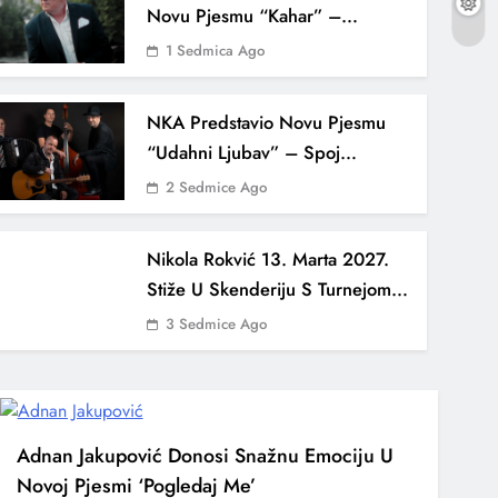
Novu Pjesmu “Kahar” –
Emotivna Balada O Ljubavi Koja
1 Sedmica Ago
Ne Prolazi
NKA Predstavio Novu Pjesmu
“Udahni Ljubav” – Spoj
Bosanske Tradicije I Francuskog
2 Sedmice Ago
Muzičkog Senzibiliteta
Nikola Rokvić 13. Marta 2027.
Stiže U Skenderiju S Turnejom
“Susret”
3 Sedmice Ago
Adnan Jakupović Donosi Snažnu Emociju U
Novoj Pjesmi ‘Pogledaj Me’