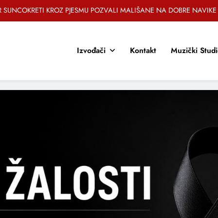
zlagić Fazla predstavlja pjesmu “Lejla” iz mjuzikla Travnik je voljeti lako
EZ – Novi sarajevski bend predstavlja debitantski singl „Ljetno popodne“
Izvođači
Kontakt
Muzički Stud
Brat i sestra, Biljana i Tedi Zeroski, predstavljaju novu pjesmu „Sreća je“
OR SUNCOKRETI KROZ PJESMU POZVALI MALIŠANE NA DOBRE NAVIKE
zlagić Fazla predstavlja pjesmu “Lejla” iz mjuzikla Travnik je voljeti lako
EZ – Novi sarajevski bend predstavlja debitantski singl „Ljetno popodne“
Brat i sestra, Biljana i Tedi Zeroski, predstavljaju novu pjesmu „Sreća je“
OR SUNCOKRETI KROZ PJESMU POZVALI MALIŠANE NA DOBRE NAVIKE