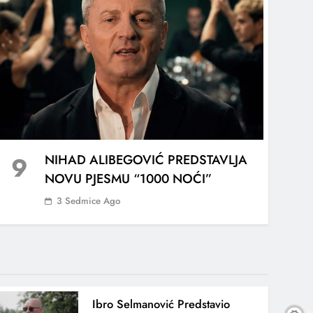
9
NIHAD ALIBEGOVIĆ PREDSTAVLJA
NOVU PJESMU “1000 NOĆI”
3 Sedmice Ago
Ibro Selmanović Predstavio