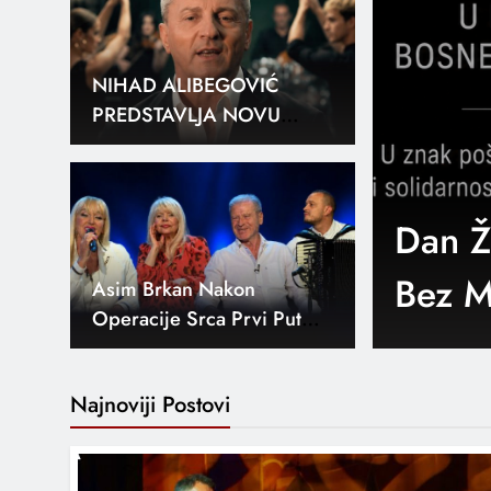
Asim Brkan Nakon
Operacije Srca Prvi Put
Gostovao I Zapjevao Uživo
aciji BiH: Danas
NKA P
rama U Znak
“Udah
„Do Zvijezda“: Nova
Ljubavna Priča Dine
tradalim
Tradi
Džihića
Senzib
Najnoviji Postovi