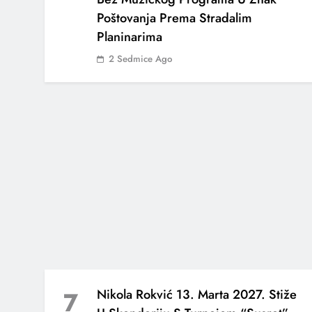
Od Meda“
Poštovanja Prema Stradalim
Planinarima
2 Sedmice Ago
Nikola Rokvić 13. Marta
2027. Stiže U Skenderiju S
Turnejom “Susret”
„Stakleni Grad“ Objavio
Bendovski Spot Za Pjesmu
„Tebe Sanjati“
7
Nikola Rokvić 13. Marta 2027. Stiže