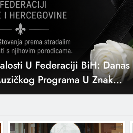
redstavio Novu Pjesmu
ni Ljubav” – Spoj Bosanske
cije I Francuskog Muzičkog
iliteta