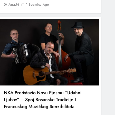
Ana.M
1 Sedmica Ago
NKA Predstavio Novu Pjesmu “Udahni
Ljubav” – Spoj Bosanske Tradicije I
Francuskog Muzičkog Senzibiliteta