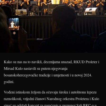
Kako su nas na to navikli, decenijama unazad, RKUD Proleter i
Mirsad Kulo nastavili su putem njegovanja
bosanskohercegovačke tradicije i umjetnosti i u novoj 2024.
godini.
Vođeni istinskom željom da očuvaju široku i autohtonu lepezu
raznolikosti, vrijedni članovi Narodnog orkestra Proletera i Kulo
sinoć su održali koncert za pamćenje u prepunoj Sali BKC-a u