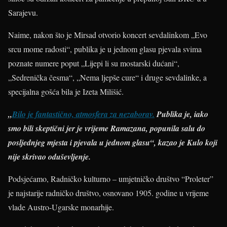
Sarajevu.
Naime, nakon što je Mirsad otvorio koncert sevdalinkom „Evo
srcu mome radosti“, publika je u jednom glasu pjevala svima
poznate numere poput „Lijepi li su mostarski dućani“,
„Sedrenička česma“, „Nema ljepše cure“ i druge sevdalinke, a
specijalna gošća bila je Izeta Milišić.
„
Bilo je fantastično, atmosfera za nezaborav.
Publika je, iako
smo bili skeptični jer je vrijeme Ramazana, popunila salu do
posljednjeg mjesta i pjevala u jednom glasu“, kazao je Kulo koji
nije skrivao oduševljenje.
Podsjećamo, Radničko kulturno – umjetničko društvo “Proleter”
je najstarije radničko društvo, osnovano 1905. godine u vrijeme
vlade Austro-Ugarske monarhije.