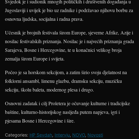
Svjedok je i sudionik mnogih političkih i društvenih događanja u
Jugoslaviji i uvijek je bio uz radnike i podržavao njihovu borbu za
osnovna ljudska, socijalna i radna prava.
Učesnik je brojnih festivala širom Europe, sjeverne Afrike, Azije i
nosilac festivalskih priznanja. Nosilac je i najvećih priznanja grada
Sarajeva, Bosne i Hercegovine, te u konačnici velikog broja
zemalja širom Europe i svijeta.
Počeo je sa horskom sekcijom, a zatim širio svoju djelatnost na
folklorni ansambl, limenu glazbu, dramsku sekciju, muzičku
sekciju, školu baleta, modernog plesa i drugo.
Osnovni zadatak i cilj Proletera je očuvanje kulturne i tradicijske
baštine, kulturno-historijskog nasljeđa putem napjeva, igri i
pjesama Bosne i Hercegovine i šire.
Categories:
HP Sevdah
,
Intervju
,
NOVO
,
Novosti