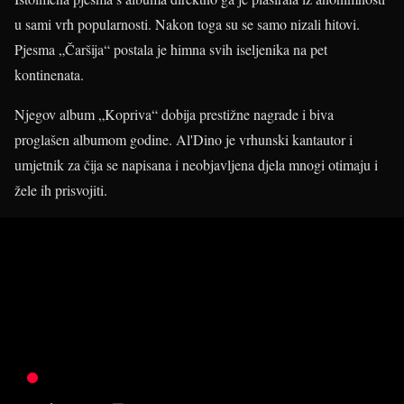
u sami vrh popularnosti. Nakon toga su se samo nizali hitovi.
Pjesma „Čaršija“ postala je himna svih iseljenika na pet
kontinenata.
Njegov album „Kopriva“ dobija prestižne nagrade i biva
proglašen albumom godine. Al'Dino je vrhunski kantautor i
umjetnik za čija se napisana i neobjavljena djela mnogi otimaju i
žele ih prisvojiti.