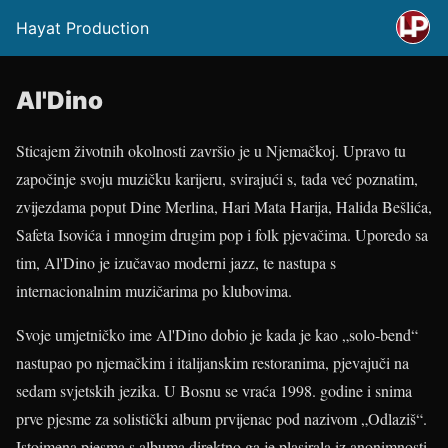
Hayat Production
Al'Dino
Sticajem životnih okolnosti završio je u Njemačkoj. Upravo tu
započinje svoju muzičku karijeru, svirajući s, tada već poznatim,
zvijezdama poput Dine Merlina, Hari Mata Harija, Halida Bešlića,
Safeta Isovića i mnogim drugim pop i folk pjevačima. Uporedo sa
tim, Al'Dino je izučavao moderni jazz, te nastupa s
internacionalnim muzičarima po klubovima.
Svoje umjetničko ime Al'Dino dobio je kada je kao „solo-bend“
nastupao po njemačkim i italijanskim restoranima, pjevajuči na
sedam svjetskih jezika. U Bosnu se vraća 1998. godine i snima
prve pjesme za solistički album prvijenac pod nazivom „Odlaziš“.
Istoimena pjesma s albuma direktno ga je plasirala iz anonimnosti