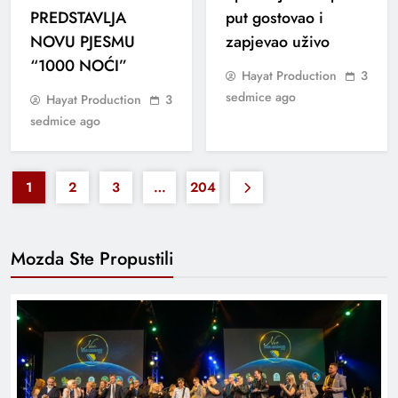
PREDSTAVLJA
put gostovao i
NOVU PJESMU
zapjevao uživo
“1000 NOĆI”
Hayat Production
3
sedmice ago
Hayat Production
3
sedmice ago
1
2
3
…
204
Mozda Ste Propustili