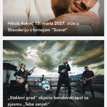
Nikola Rokvić 13. marta 2027. stiže u
Skenderiju s turnejom “Susret”
„Stakleni grad“ objavio bendovski spot za
pjesmu „Tebe sanjati“