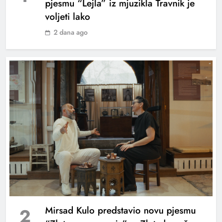
pjesmu “Lejla” iz mjuzikla Travnik je
voljeti lako
2 dana ago
NKA predstavio novu pjesmu “Udahni ljubav”
– spoj bosanske tradicije i francuskog
muzičkog senzibiliteta
2
Mirsad Kulo predstavio novu pjesmu