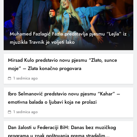
Muhamed Fazlagić Fazla predstavlja pjesmu “Lejla” iz
Asim Brkan nakon operacije srca prvi put
mjuzikla Travnik je voljeti lako
gostovao i zapjevao uživo
Mirsad Kulo predstavio novu pjesmu “Zlato, sunce
moje” – Zlata konačno progovara
1 sedmica ago
Ibro Selmanović predstavio novu pjesmu “Kahar” –
emotivna balada o ljubavi koja ne prolazi
1 sedmica ago
Dan žalosti u Federaciji BiH: Danas bez muzičkog
„Do zvijezda“: Nova ljubavna priča Dine
programa u znak poštovanja prema stradalim