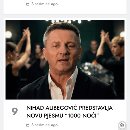
3 sedmice ago
9
NIHAD ALIBEGOVIĆ PREDSTAVLJA
NOVU PJESMU “1000 NOĆI”
3 sedmice ago