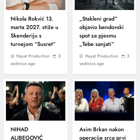
Nikola Rokvić 13.
„Stakleni grad“
marta 2027. stiže u
objavio bendovski
Skenderiju s
spot za pjesmu
turnejom “Susret”
„Tebe sanjati“
Hayat Production
3
Hayat Production
3
sedmice ago
sedmice ago
NIHAD
Asim Brkan nakon
ALIBEGOVIĆ
operacije srca prvi