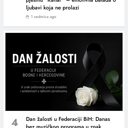
ljubavi koja ne prolazi
1 sedmica ago
„Stakleni grad“ objavio bendovski spot za
pjesmu „Tebe sanjati“
4
Dan žalosti u Federaciji BiH: Danas
bez muzičkog programa u znak