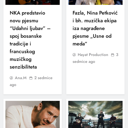
NKA predstavio
Fazla, Nina Petković
novu pjesmu
i bh. muzička ekipa
“Udahni ljubav” –
iza nagrađene
spoj bosanske
pjesme „Usne od
tradicije i
meda“
francuskog
Hayat Production
3
muzičkog
sedmice ago
senzibiliteta
Ana.M
2 sedmice
ago