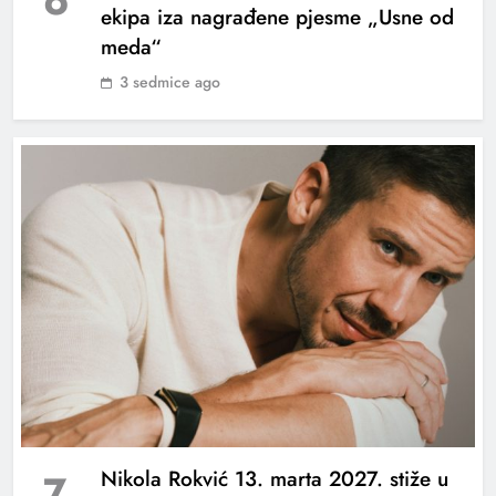
6
ekipa iza nagrađene pjesme „Usne od
meda“
3 sedmice ago
Muriz Kurudžija: “Publika me vratila pjesmama
koje nikada nije zaboravila”
7
Nikola Rokvić 13. marta 2027. stiže u