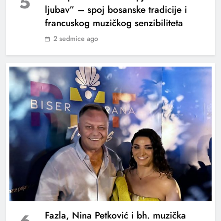
5
ljubav” – spoj bosanske tradicije i
francuskog muzičkog senzibiliteta
2 sedmice ago
„Do zvijezda“: Nova ljubavna priča Dine
Džihića
Fazla, Nina Petković i bh. muzička