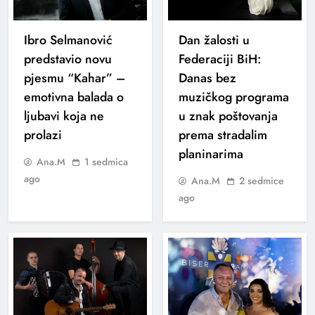
Ibro Selmanović
Dan žalosti u
predstavio novu
Federaciji BiH:
pjesmu “Kahar” –
Danas bez
emotivna balada o
muzičkog programa
ljubavi koja ne
u znak poštovanja
prolazi
prema stradalim
planinarima
Ana.M
1 sedmica
ago
Ana.M
2 sedmice
ago