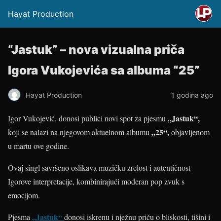
Hayat Production
“Jastuk” – nova vizualna priča
Igora Vukojevića sa albuma “25”
Hayat Production
1 godina ago
„Jastuk“,
Igor Vukojević, donosi publici novi spot za pjesmu
„25“,
koji se nalazi na njegovom aktuelnom albumu
objavljenom
u martu ove godine.
Ovaj singl savršeno oslikava muzičku zrelost i autentičnost
Igorove interpretacije, kombinirajući moderan pop zvuk s
emocijom.
„Jastuk“
Pjesma
donosi iskrenu i nježnu priču o bliskosti, tišini i