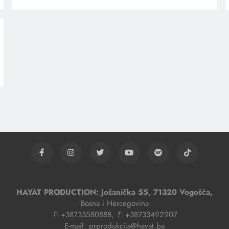
HAYAT PRODUCTION: Jošanička 55, 71320 Vogošća,
Bosna i Hercegovina
T:
+38733580888,
T:
+38733492907
E-mail: prprodukcija@hayat.ba