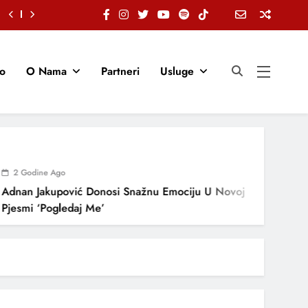
io
O Nama
Partneri
Usluge
2 Godine Ago
2 God
nan Jakupović Donosi Snažnu Emociju U Novoj
“Zemlj
esmi ‘Pogledaj Me’
Domov