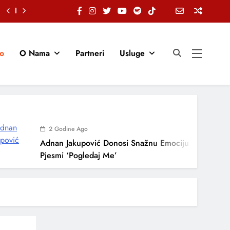
io
O Nama
Partneri
Usluge
2 Godine Ago
Adnan Jakupović Donosi Snažnu Emociju U Novoj
Pjesmi ‘Pogledaj Me’