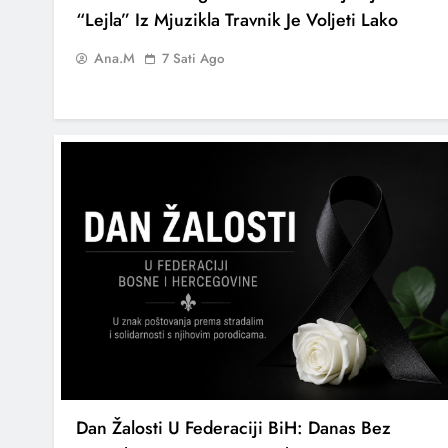
“Lejla” Iz Mjuzikla Travnik Je Voljeti Lako
Ana.M
7 Sati Ago
Dan Žalosti U Federaciji BiH: Danas Bez