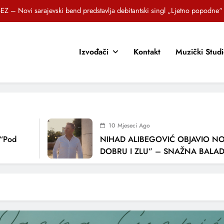
Brat i sestra, Biljana i Tedi Zeroski, predstavljaju novu pjesmu „Sreća je“
OR SUNCOKRETI KROZ PJESMU POZVALI MALIŠANE NA DOBRE NAVIKE
Izvođači
Kontakt
Muzički Stud
zlagić Fazla predstavlja pjesmu “Lejla” iz mjuzikla Travnik je voljeti lako
EZ – Novi sarajevski bend predstavlja debitantski singl „Ljetno popodne“
Brat i sestra, Biljana i Tedi Zeroski, predstavljaju novu pjesmu „Sreća je“
OR SUNCOKRETI KROZ PJESMU POZVALI MALIŠANE NA DOBRE NAVIKE
10 Mjeseci Ago
NIHAD ALIBEGOVIĆ OBJAVIO NOVU PJE
DOBRU I ZLU” – SNAŽNA BALADA O VJ
LJUBAVI I VREMENU KOJE NAS MIJENJA