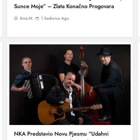
Sunce Moje” – Zlata Konačno Progovara
Ana.M
1 Sedmica Ago
NKA Predstavio Novu Pjesmu “Udahni