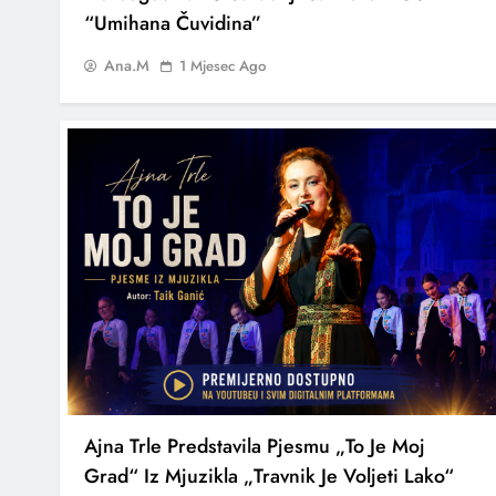
“Umihana Čuvidina”
Ana.M
1 Mjesec Ago
Ajna Trle Predstavila Pjesmu „To Je Moj
Grad“ Iz Mjuzikla „Travnik Je Voljeti Lako“