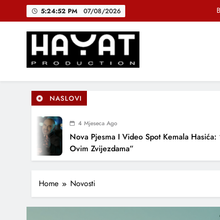
Skip
5:24:54 PM
07/08/2026
to
content
DJEČIJI H
Muhamed Fa
B
Hayat Production
Promocija domaće muzike
NASLOVI
DJEČIJI H
4 Mjeseca Ago
Nova Pjesma I Video Spot Kemala Hasića: “Pod
Ovim Zvijezdama”
Home
Novosti