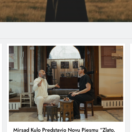
Mirsad Kulo Predstavio Novu Pjesmu “Zlato,