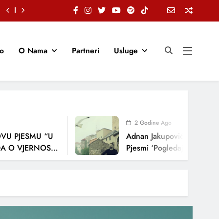
io
O Nama
Partneri
Usluge
2 Godine Ago
SMU “U
Adnan Jakupović Donosi Snažnu E
ERNOSTI,
Pjesmi ‘Pogledaj Me’