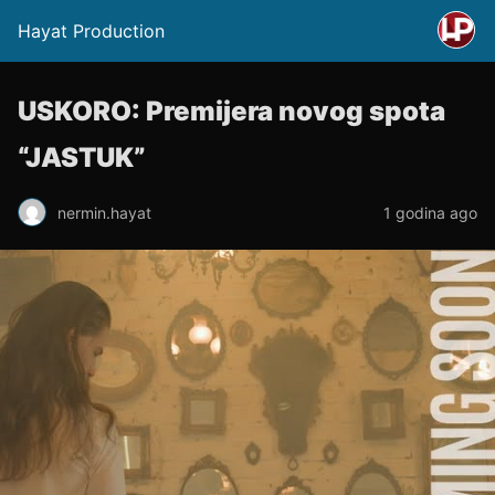
Hayat Production
USKORO: Premijera novog spota
“JASTUK”
nermin.hayat
1 godina ago