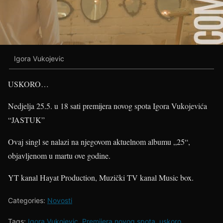
Igora Vukojevic
USKORO…
Nedjelja 25.5. u 18 sati premijera novog spota Igora Vukojevića
“JASTUK”
Ovaj singl se nalazi na njegovom aktuelnom albumu „25“,
objavljenom u martu ove godine.
YT kanal Hayat Production, Muzički TV kanal Music box.
Categories:
Novosti
Tags:
Igora Vukojevic
,
Premijera novog spota
,
uskoro