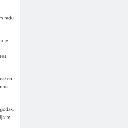
om radu
ru je
1
jena
ost na
jenu
ogodak.
ljivim