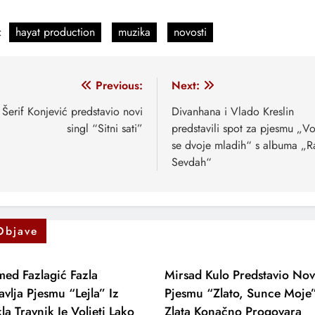
:
hayat production
muzika
novosti
vigacija
Previous:
Next:
anaka
Šerif Konjević predstavio novi
Divanhana i Vlado Kreslin
singl “Sitni sati”
predstavili spot za pjesmu „Vo
se dvoje mladih“ s albuma „R
Sevdah“
Objave
ed Fazlagić Fazla
Mirsad Kulo Predstavio No
avlja Pjesmu “Lejla” Iz
Pjesmu “Zlato, Sunce Moje
la Travnik Je Voljeti Lako
Zlata Konačno Progovara