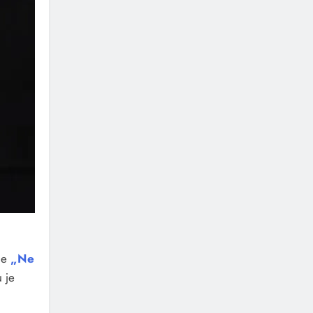
me
„Ne
 je