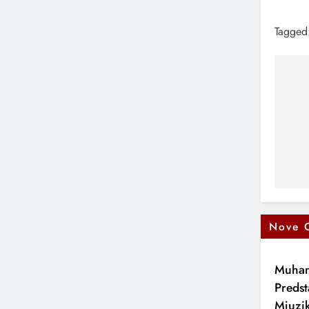
Tagged
Na
čl
Nove 
Muham
Predst
Mjuzik