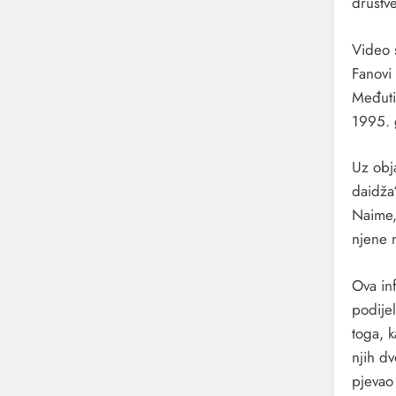
društv
Video 
Fanovi 
Međuti
1995. 
Uz obja
daidža
Naime, 
njene 
Ova in
podijel
toga, k
njih d
pjevao