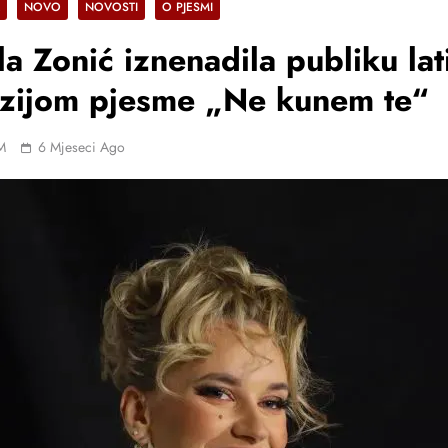
NOVO
NOVOSTI
O PJESMI
la Zonić iznenadila publiku lat
zijom pjesme „Ne kunem te“
M
6 Mjeseci Ago