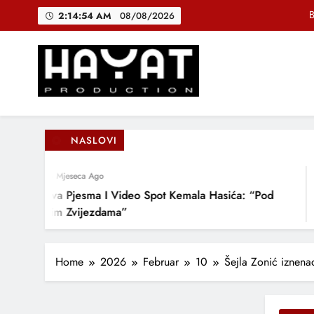
Skip
B
2:14:54 AM
08/08/2026
to
content
DJEČIJI H
Muhamed Fa
Hayat Production
Promocija domaće muzike
B
NASLOVI
4 Mjeseca Ago
DJEČIJI H
Nova Pjesma I Video Spot Kemala Hasića: “Pod
Ovim Zvijezdama”
Home
2026
Februar
10
Šejla Zonić iznena