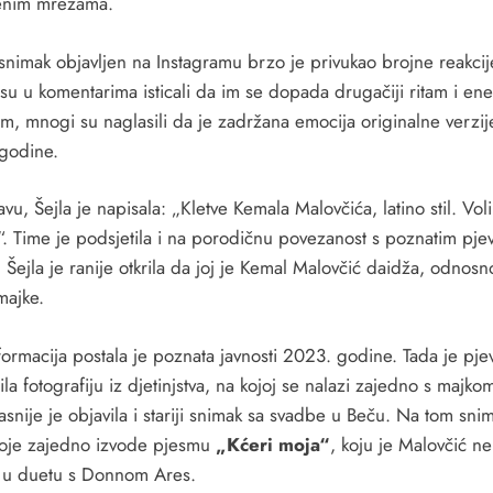
enim mrežama.
snimak objavljen na Instagramu brzo je privukao brojne reakcij
su u komentarima isticali da im se dopada drugačiji ritam i ene
m, mnogi su naglasili da je zadržana emocija originalne verzij
godine.
vu, Šejla je napisala: „Kletve Kemala Malovčića, latino stil. Vol
“. Time je podsjetila i na porodičnu povezanost s poznatim pj
Šejla je ranije otkrila da joj je Kemal Malovčić daidža, odnosn
majke.
formacija postala je poznata javnosti 2023. godine. Tada je pje
ila fotografiju iz djetinjstva, na kojoj se nalazi zajedno s majk
asnije je objavila i stariji snimak sa svadbe u Beču. Na tom sni
voje zajedno izvode pjesmu
„Kćeri moja“
, koju je Malovčić n
 u duetu s Donnom Ares.