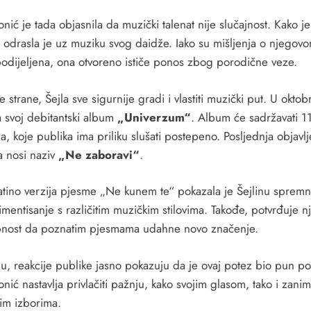
onić je tada objasnila da muzički talenat nije slučajnost. Kako je
, odrasla je uz muziku svog daidže. Iako su mišljenja o njegov
podijeljena, ona otvoreno ističe ponos zbog porodične veze.
 strane, Šejla sve sigurnije gradi i vlastiti muzički put. U oktob
a svoj debitantski album
„Univerzum“
. Album će sadržavati 1
, koje publika ima priliku slušati postepeno. Posljednja objavl
 nosi naziv
„Ne zaboravi“
.
atino verzija pjesme „Ne kunem te“ pokazala je Šejlinu spremn
mentisanje s različitim muzičkim stilovima. Takođe, potvrđuje n
nost da poznatim pjesmama udahne novo značenje.
ju, reakcije publike jasno pokazuju da je ovaj potez bio pun p
onić nastavlja privlačiti pažnju, kako svojim glasom, tako i zanim
im izborima.