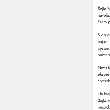
Šejla Z
navela
često 
S druge
najavil
pjesama
numera
Nova l
eksperi
sposob
Na kra
Šejla Z
muzičk