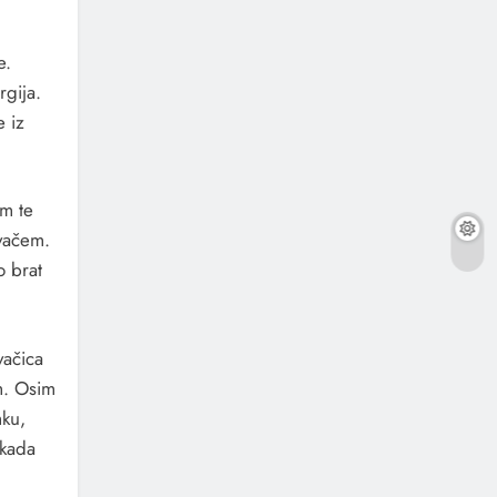
e.
rgija.
e iz
im te
evačem.
o brat
vačica
om. Osim
mku,
ekada