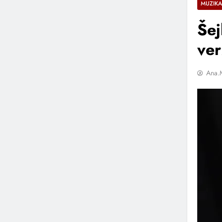
MUZIKA
Šej
ver
Ana.