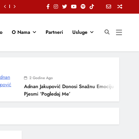
io
O Nama
Partneri
Usluge
2 Godine Ago
Adnan Jakupović Donosi Snažnu Emociju U Novoj
Pjesmi ‘Pogledaj Me’