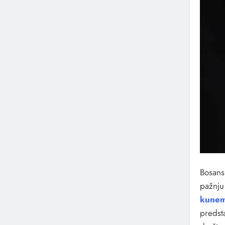
Bosans
pažnju
kunem
predsta