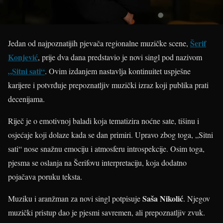
Šerif
Jedan od najpoznatijih pjevača regionalne muzičke scene,
Konjević
, prije dva dana predstavio je novi singl pod nazivom
„Sitni sati“
. Ovim izdanjem nastavlja kontinuitet uspješne
karijere i potvrđuje prepoznatljiv muzički izraz koji publika prati
decenijama.
Riječ je o emotivnoj baladi koja tematizira noćne sate, tišinu i
osjećaje koji dolaze kada se dan primiri. Upravo zbog toga, „Sitni
sati“ nose snažnu emociju i atmosferu introspekcije. Osim toga,
pjesma se oslanja na Šerifovu interpretaciju, koja dodatno
pojačava poruku teksta.
Saša Nikolić
Muziku i aranžman za novi singl potpisuje
. Njegov
muzički pristup dao je pjesmi savremen, ali prepoznatljiv zvuk.