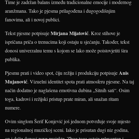
Time je zadržan balans između tradicionalne emocije i modernog
aranžmana. Tako je pjesma prilagođena i dugogodišnjim
fanovima, ali i novoj publici.
Mirjana Mijatović
Tekst pjesme potpisuje
. Kroz stihove je
ispričana priča o trenucima koji ostaju u sjećanju. Također, tekst
donosi univerzalnu temu s kojom se lako može poistovjetiti šira
publika.
Anis
Pjesmu prati i video spot, čiju režiju i produkciju potpisuje
Mujanović
. Vizuelni identitet spota prati atmosferu pjesme. Na taj
način dodatno je naglašena emotivna dubina „Sitnih sati“. Osim
toga, kadrovi i režijski pristup prate miran, ali snažan ritam
numere.
Ovim singlom Šerif Konjević još jednom potvrđuje svoje mjesto
na regionalnoj muzičkoj sceni. Iako je prisutan dugi niz godina,
on i dalje donosi nove projekte. Zbog toga ostaje relevantan i