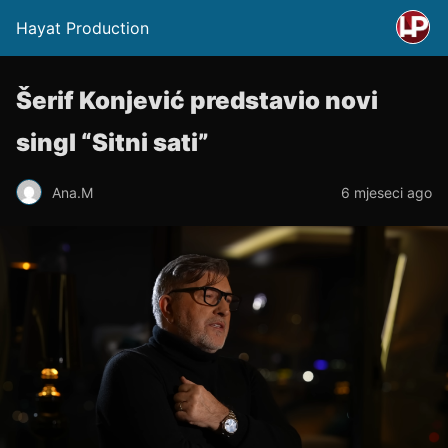
Hayat Production
Šerif Konjević predstavio novi
singl “Sitni sati”
Ana.M
6 mjeseci ago