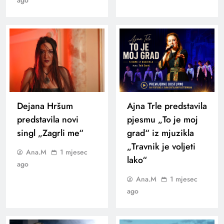
ago
Dejana Hršum
Ajna Trle predstavila
predstavila novi
pjesmu „To je moj
singl „Zagrli me“
grad“ iz mjuzikla
„Travnik je voljeti
Ana.M
1 mjesec
lako“
ago
Ana.M
1 mjesec
ago