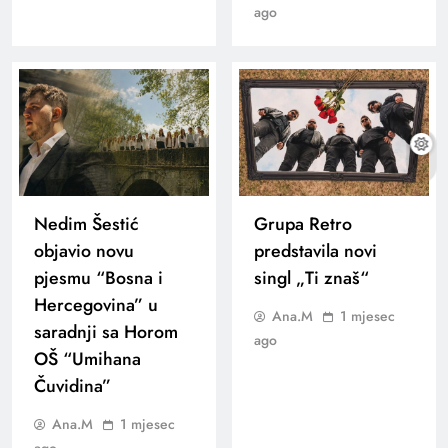
ago
Nedim Šestić
Grupa Retro
objavio novu
predstavila novi
pjesmu “Bosna i
singl „Ti znaš“
Hercegovina” u
Ana.M
1 mjesec
saradnji sa Horom
ago
OŠ “Umihana
Čuvidina”
Ana.M
1 mjesec