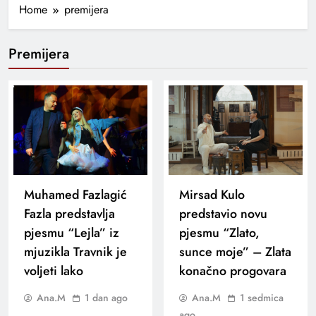
Home
premijera
Premijera
Muhamed Fazlagić
Mirsad Kulo
Fazla predstavlja
predstavio novu
pjesmu “Lejla” iz
pjesmu “Zlato,
mjuzikla Travnik je
sunce moje” – Zlata
voljeti lako
konačno progovara
Ana.M
1 dan ago
Ana.M
1 sedmica
ago