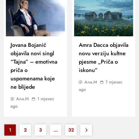
Jovana Bojanić
Amra Dacca objavila
objavila novi singl
novu verziju kultne
“Tajna” – emotivna
pjesme „Priča o
priča o
iskonu“
uspomenama koje
Ana.M
1 mjesec
ne blijede
ago
Ana.M
1 mjesec
ago
1
2
3
…
32