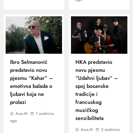
Ibro Selmanović
NKA predstavio
predstavio novu
novu pjesmu
pjesmu “Kahar” –
“Udahni ljubav” –
emotivna balada o
spoj bosanske
ljubavi koja ne
tradicije i
prolazi
francuskog
muzičkog
Ana.M
1 sedmica
senzibiliteta
ago
Ana.M
2 sedmice