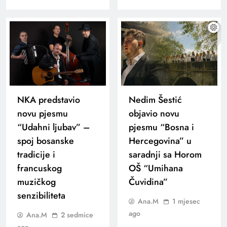
NKA predstavio
Nedim Šestić
novu pjesmu
objavio novu
“Udahni ljubav” –
pjesmu “Bosna i
spoj bosanske
Hercegovina” u
tradicije i
saradnji sa Horom
francuskog
OŠ “Umihana
muzičkog
Čuvidina”
senzibiliteta
Ana.M
1 mjesec
ago
Ana.M
2 sedmice