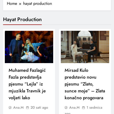
Home
hayat production
Hayat Production
Muhamed Fazlagić
Mirsad Kulo
Fazla predstavlja
predstavio novu
pjesmu “Lejla” iz
pjesmu “Zlato,
mjuzikla Travnik je
sunce moje” – Zlata
voljeti lako
konačno progovara
Ana.M
20 sati ago
Ana.M
1 sedmica
ago