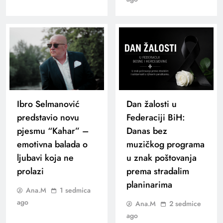
Ibro Selmanović
Dan žalosti u
predstavio novu
Federaciji BiH:
pjesmu “Kahar” –
Danas bez
emotivna balada o
muzičkog programa
ljubavi koja ne
u znak poštovanja
prolazi
prema stradalim
planinarima
Ana.M
1 sedmica
ago
Ana.M
2 sedmice
ago