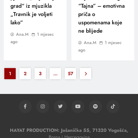
grad“ iz mjuzikla
“Tajna” – emotivna
„Travnik je voljeti
priča o
lako“
uspomenama koje
ne blijede
Ana.M
1 mjesec
ago
Ana.M
1 mjesec
ago
1
2
3
…
57
HAYAT PRODUCTION: Jošanička 55, 71320 Vogošća,
Bosna i Hercegovina