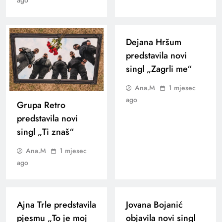
ago
Dejana Hršum
predstavila novi
singl „Zagrli me“
Ana.M
1 mjesec
ago
Grupa Retro
predstavila novi
singl „Ti znaš“
Ana.M
1 mjesec
ago
Ajna Trle predstavila
Jovana Bojanić
pjesmu „To je moj
objavila novi singl