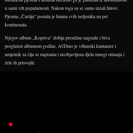
u sami vrh popularnosti. Nakon toga su se samo nizali hitovi.
Pjesma „Čaršija“ postala je himna svih iseljenika na pet
kontinenata.
Njegov album „Kopriva“ dobija prestižne nagrade i biva
proglašen albumom godine. Al'Dino je vrhunski kantautor i
umjetnik za čija se napisana i neobjavljena djela mnogi otimaju i
žele ih prisvojiti.