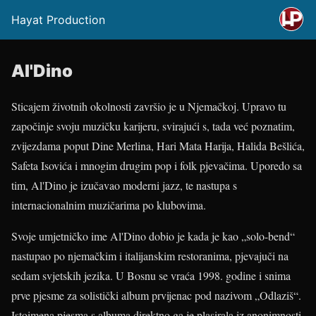
Hayat Production
Al'Dino
Sticajem životnih okolnosti završio je u Njemačkoj. Upravo tu
započinje svoju muzičku karijeru, svirajući s, tada već poznatim,
zvijezdama poput Dine Merlina, Hari Mata Harija, Halida Bešlića,
Safeta Isovića i mnogim drugim pop i folk pjevačima. Uporedo sa
tim, Al'Dino je izučavao moderni jazz, te nastupa s
internacionalnim muzičarima po klubovima.
Svoje umjetničko ime Al'Dino dobio je kada je kao „solo-bend“
nastupao po njemačkim i italijanskim restoranima, pjevajuči na
sedam svjetskih jezika. U Bosnu se vraća 1998. godine i snima
prve pjesme za solistički album prvijenac pod nazivom „Odlaziš“.
Istoimena pjesma s albuma direktno ga je plasirala iz anonimnosti