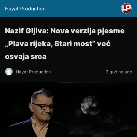
Hayat Production
Nazif Gljiva: Nova verzija pjesme
„Plava rijeka, Stari most“ već
osvaja srca
Hayat Production
2 godine ago