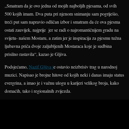
„Smatram da je ovo jedna od mojih najboljih pjesama, od svih
500 kojih imam. Dva puta pri njenom snimanju sam pogriješio,
treći put sam napravio odličan izbor i smatram da će ova pjesma
ostati zauvijek, najprije jer se radi o najromantičnijem gradu na
svijetu- našem Mostaru, a zatim jer je inspiracija za pjesmu tužna
ljubavna priča dvoje zaljubljenih Mostaraca koje je sudbina
prisilno rastavila“, kazao je Gljiva.
Podsjećamo,
Nazif Gljiva j
e ostavio neizbrisiv trag u narodnoj
muzici. Napisao je brojne hitove od kojih neki i danas imaju status
evergrina, a imao je i važnu ulogu u karijeri velikog broja, kako
domaćih, tako i regionalnih zvijezda.