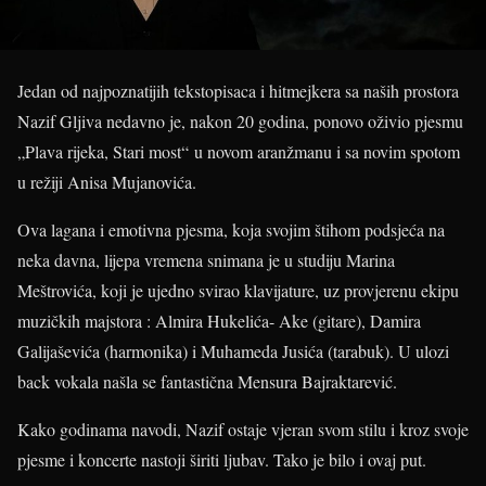
Jedan od najpoznatijih tekstopisaca i hitmejkera sa naših prostora
Nazif Gljiva nedavno je, nakon 20 godina, ponovo oživio pjesmu
„Plava rijeka, Stari most“ u novom aranžmanu i sa novim spotom
u režiji Anisa Mujanovića.
Ova lagana i emotivna pjesma, koja svojim štihom podsjeća na
neka davna, lijepa vremena snimana je u studiju Marina
Meštrovića, koji je ujedno svirao klavijature, uz provjerenu ekipu
muzičkih majstora : Almira Hukelića- Ake (gitare), Damira
Galijaševića (harmonika) i Muhameda Jusića (tarabuk). U ulozi
back vokala našla se fantastična Mensura Bajraktarević.
Kako godinama navodi, Nazif ostaje vjeran svom stilu i kroz svoje
pjesme i koncerte nastoji širiti ljubav. Tako je bilo i ovaj put.