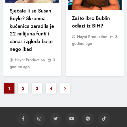
Sjećate li se Susan
Zašto Ibro Bublin
Boyle? Skromna
odlazi iz BiH?
kućanica zaradila je
22 milijuna funti i
Hayat Production
3
danas izgleda bolje
godine ago
nego ikad
Hayat Production
3
godine ago
1
2
3
4