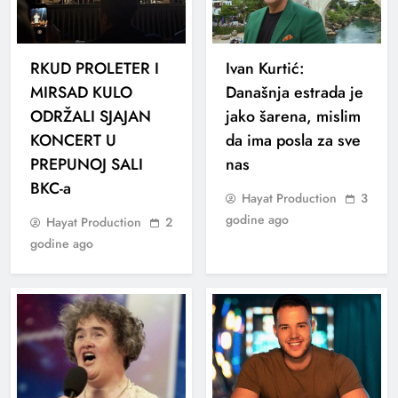
RKUD PROLETER I
Ivan Kurtić:
MIRSAD KULO
Današnja estrada je
ODRŽALI SJAJAN
jako šarena, mislim
KONCERT U
da ima posla za sve
PREPUNOJ SALI
nas
BKC-a
Hayat Production
3
godine ago
Hayat Production
2
godine ago