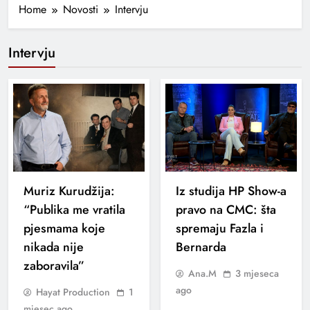
Home
Novosti
Intervju
Intervju
Muriz Kurudžija:
Iz studija HP Show-a
“Publika me vratila
pravo na CMC: šta
pjesmama koje
spremaju Fazla i
nikada nije
Bernarda
zaboravila”
Ana.M
3 mjeseca
ago
Hayat Production
1
mjesec ago