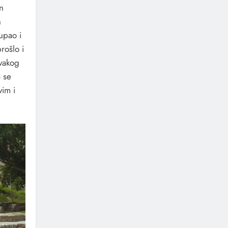
an
n
upao i
rošlo i
svakog
 se
vim i