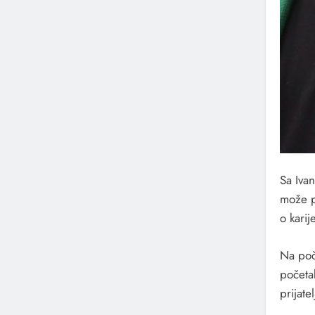
Sa Ivan
može p
o kari
Na poče
početak
prijatel