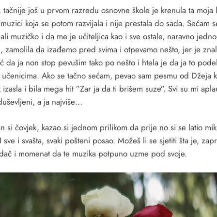
, tačnije još u prvom razredu osnovne škole je krenula ta moja 
muzici koja se potom razvijala i nije prestala do sada. Sećam 
li muzičko i da me je učiteljica kao i sve ostale, naravno jedn
, zamolila da izađemo pred svima i otpevamo nešto, jer je znal
ć da ja non stop pevušim tako po nešto i htela je da ja to pode
m učenicima. Ako se tačno sećam, pevao sam pesmu od Džeja k
k izasla i bila mega hit ”Zar ja da ti brišem suze”. Svi su mi apla
oduševljeni, a ja najviše…
n si čovjek, kazao si jednom prilikom da prije no si se latio mi
I sve i svašta, svaki pošteni posao. Možeš li se sjetiti šta je, zap
idač i momenat da te muzika potpuno uzme pod svoje.