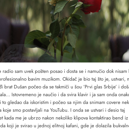
te radio sam uvek pošten posao i dosta se i namučio dok nisam
rofesionalno bavim muzikom. Okidač je bio taj što je, ustvari, 
đi brat Dušan počeo da se takmiči u šou ‘Prvi glas Srbije’ i do
ala… Istovremeno je naučio i da svira klavir i ja sam onda onak
ki to gledao da iskoristim i počeo sa njim da snimam covere nek
koje smo postavljali na YouTubu. I onda se ustvari i desio taj
et kada me je ubrzo nakon nekoliko klipova kontaktirao bend iz
a koji je svirao u jednoj elitnoj kafani, gde je dolazila bukvaln