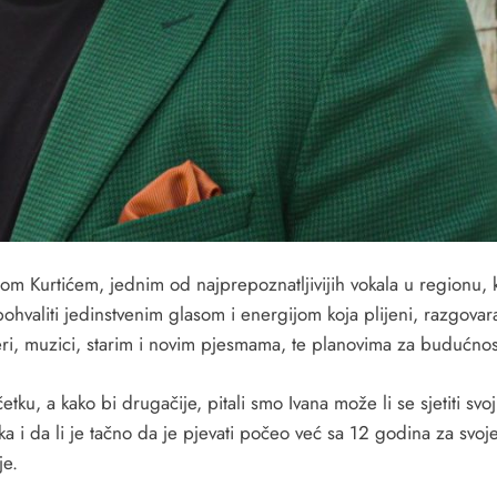
om Kurtićem, jednim od najprepoznatljivijih vokala u regionu, k
ohvaliti jedinstvenim glasom i energijom koja plijeni, razgovar
jeri, muzici, starim i novim pjesmama, te planovima za budućnos
tku, a kako bi drugačije, pitali smo Ivana može li se sjetiti svoj
a i da li je tačno da je pjevati počeo već sa 12 godina za svoj
je.