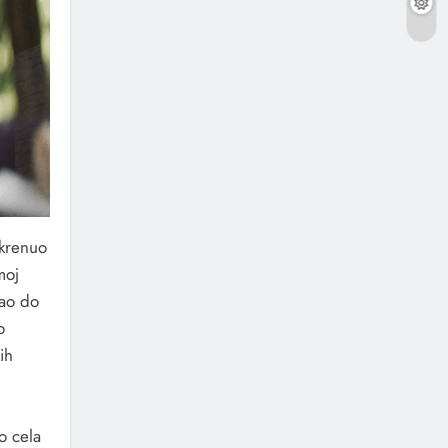
 krenuo
moj
šao do
o
ih
o cela