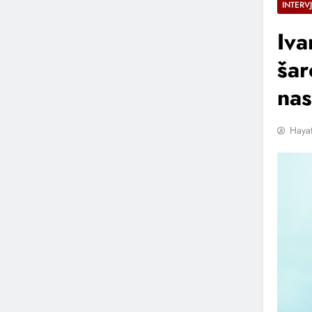
INTERV
Iva
šar
nas
Hayat