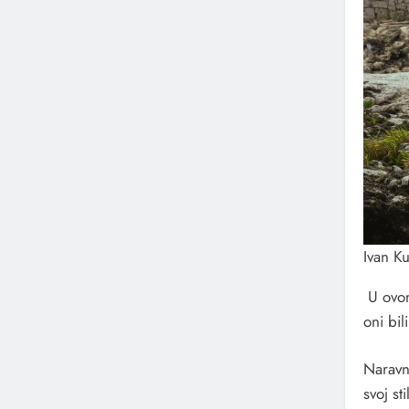
Ivan Ku
U ovom
oni bil
Naravn
svoj st