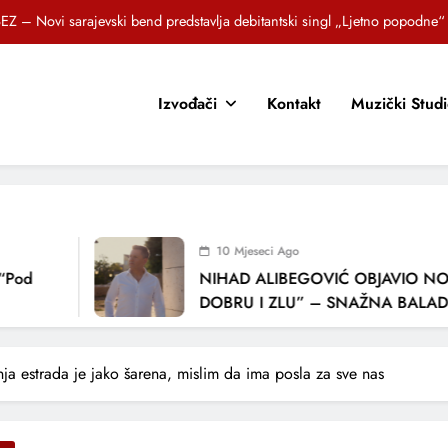
Brat i sestra, Biljana i Tedi Zeroski, predstavljaju novu pjesmu „Sreća je“
OR SUNCOKRETI KROZ PJESMU POZVALI MALIŠANE NA DOBRE NAVIKE
Izvođači
Kontakt
Muzički Stud
zlagić Fazla predstavlja pjesmu “Lejla” iz mjuzikla Travnik je voljeti lako
EZ – Novi sarajevski bend predstavlja debitantski singl „Ljetno popodne“
Brat i sestra, Biljana i Tedi Zeroski, predstavljaju novu pjesmu „Sreća je“
OR SUNCOKRETI KROZ PJESMU POZVALI MALIŠANE NA DOBRE NAVIKE
10 Mjeseci Ago
NIHAD ALIBEGOVIĆ OBJAVIO NOVU PJ
DOBRU I ZLU” – SNAŽNA BALADA O VJ
LJUBAVI I VREMENU KOJE NAS MIJENJA
nja estrada je jako šarena, mislim da ima posla za sve nas