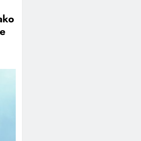
jako
ve