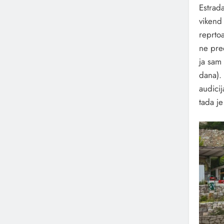
Estrada
vikend
reprto
ne pre
ja sam
dana).
audicij
tada je