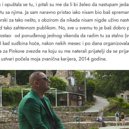
 i opuštala se tu, i pitali su me da li bi želeo da nastupam jed
 tu sa njima. Ja sam naravno pristao iako nisam bio baš sprema
arski za tako nešto, s obzirom da nikada nisam nigde uživo nast
d tako zahtevnom publikom. No, sve u svemu to je baš dobro p
 ostao- od ponuđenog jednog vikenda da radim tu za stalno (
 I kad sudbina hoće, nakon nekih mesec i po dana organizovala
a za Pinkove zvezde na koju su me naterali prijatelji da se prija
 ustvari počela moja zvanična karijera, 2014 godine.