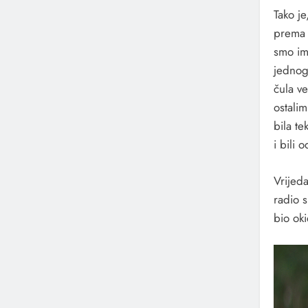
Tako je
prema 
smo ima
jednog
čula ve
ostali
bila te
i bili 
Vrijeda
radio s
bio ok