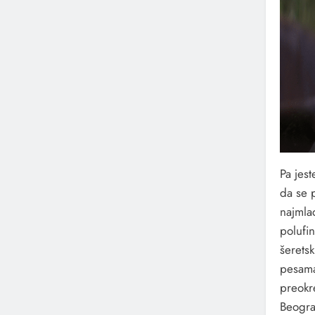
Pa jes
da se p
najmla
polufin
šerets
pesama 
preokr
Beograd