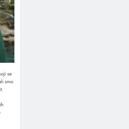
oji se
ali smo
t.
ih
e