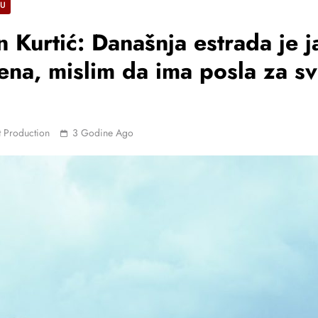
JU
n Kurtić: Današnja estrada je 
ena, mislim da ima posla za s
 Production
3 Godine Ago