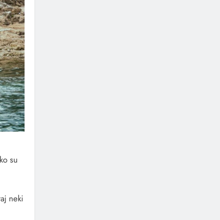
ko su
aj neki