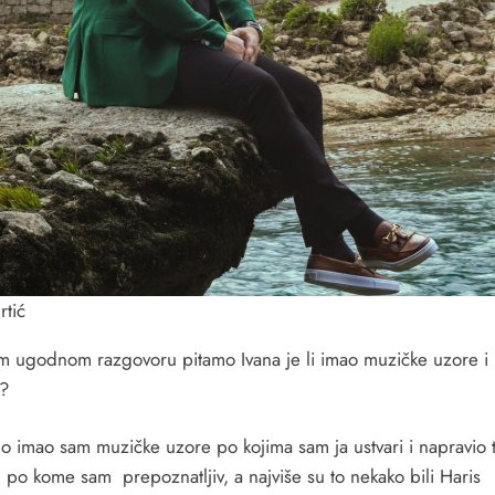
rtić
 ugodnom razgovoru pitamo Ivana je li imao muzičke uzore i 
i?
o imao sam muzičke uzore po kojima sam ja ustvari i napravio t
il po kome sam prepoznatljiv, a najviše su to nekako bili Haris