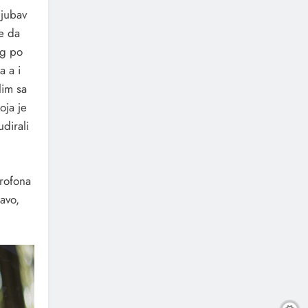
ljubav
se da
og po
a a i
lim sa
oja je
udirali
krofona
ravo,