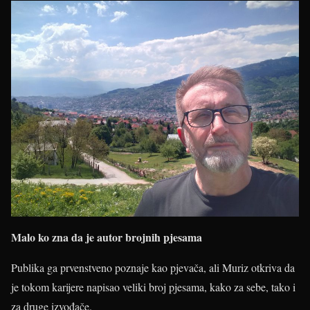
Malo ko zna da je autor brojnih pjesama
Publika ga prvenstveno poznaje kao pjevača, ali Muriz otkriva da
je tokom karijere napisao veliki broj pjesama, kako za sebe, tako i
za druge izvođače.