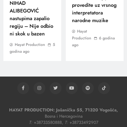
NIHAD
provedite uz vrsnog
ALIBEGOVIĆ
interpretatora
nastupima zapalio
narodne muzike
regiju – Nije odbio
Hayat
ni skok u bazen
Production
6 godina
Hayat Production
5
ago
godina ago
HAYAT PRODUCTION: Jošanička 55, 71320 Vogošća,
Bosna i Hercegovina
T:
+38733580888,
T:
+38733492907