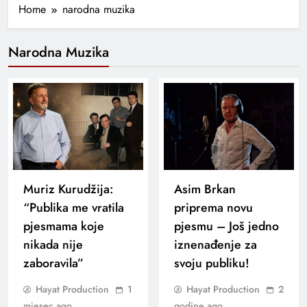
Home
narodna muzika
Narodna Muzika
Muriz Kurudžija:
Asim Brkan
“Publika me vratila
priprema novu
pjesmama koje
pjesmu – Još jedno
nikada nije
iznenađenje za
zaboravila”
svoju publiku!
Hayat Production
1
Hayat Production
2
mjesec ago
godine ago