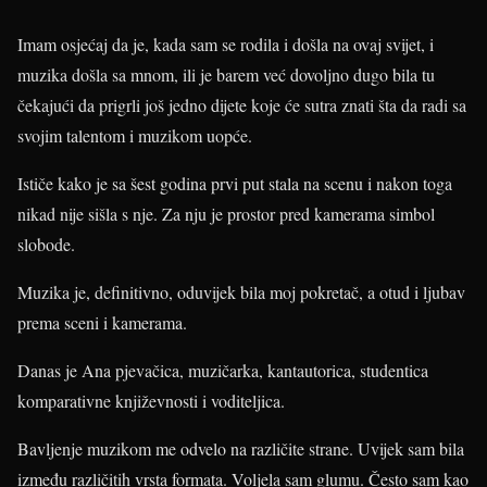
Imam osjećaj da je, kada sam se rodila i došla na ovaj svijet, i
muzika došla sa mnom, ili je barem već dovoljno dugo bila tu
čekajući da prigrli još jedno dijete koje će sutra znati šta da radi sa
svojim talentom i muzikom uopće.
Ističe kako je sa šest godina prvi put stala na scenu i nakon toga
nikad nije sišla s nje. Za nju je prostor pred kamerama simbol
slobode.
Muzika je, definitivno, oduvijek bila moj pokretač, a otud i ljubav
prema sceni i kamerama.
Danas je Ana pjevačica, muzičarka, kantautorica, studentica
komparativne književnosti i voditeljica.
Bavljenje muzikom me odvelo na različite strane. Uvijek sam bila
između različitih vrsta formata. Voljela sam glumu. Često sam kao