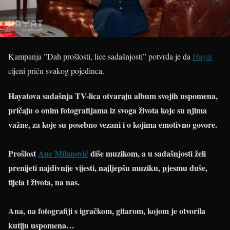
Kampanja ”Dah prošlosti, lice sadašnjosti” potvrda je da
Hayat
cijeni priču svakog pojedinca.
Hayatova sadašnja TV-lica otvaraju album svojih uspomena,
pričaju o onim fotografijama iz svoga života koje su njima
važne, za koje su posebno vezani i o kojima emotivno govore.
Prošlost
Ane Milanović
diše muzikom, a u sadašnjosti želi
prenijeti najdivnije vijesti, najljepšu muziku, pjesmu duše,
tijela i života, na nas.
Ana, na fotografiji s igračkom, gitarom, kojom je otvorila
kutiju uspomena…