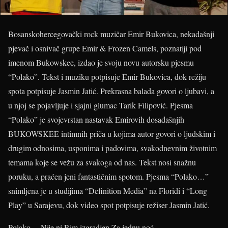
Bosanskohercegovački rock muzičar Emir Bukovica, nekadašnji
pjevač i osnivač grupe Emir & Frozen Camels, poznatiji pod
imenom Bukowskee, izdao je svoju novu autorsku pjesmu
“Polako”. Tekst i muziku potpisuje Emir Bukovica, dok režiju
spota potpisuje Jasmin Jatić. Prekrasna balada govori o ljubavi, a
u njoj se pojavljuje i sjajni glumac Tarik Filipović. Pjesma
“Polako” je svojevrstan nastavak Emirovih dosadašnjih
BUKOWSKEE intimnih priča u kojima autor govori o ljudskim i
drugim odnosima, usponima i padovima, svakodnevnim životnim
temama koje se vežu za svakoga od nas. Tekst nosi snažnu
poruku, a praćen jeni fantastičnim spotom. Pjesma “Polako…”
snimljena je u studijima “Definition Media” na Floridi i “Long
Play” u Sarajevu, dok video spot potpisuje režiser Jasmin Jatić.
Polako… Nije ni Rim izgradjen Za jednu noć