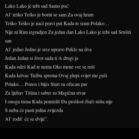
Lako Lako je tebi sad Samo poć’
Al’ teško Teško je boriti se sam Za ovaj hram
Teško Teško je naći pravi put Kada te sram Polako…
Nije ni Rim izgradjen Za jedan dan Lako Lako je tebi sad Srušiti
san
Al’ jedno Jedno je srce upravo Puklo na dva
Jedan Jedan si život sada ti A drugi ja
Kada odeš Kad te nema Oko mene sve se ruši
Kada krivac Tužbu sprema Ovaj glupi svijet me guši
Polako… Ponos i bijes Stari su ofucan par
Za ljubav Tišina i sabur su Magična stvar
I onoga trena Kada pomisliš Da prošlost (baš) ništa nije
S neba će pasti jedna zvijezda
Al’ rodit’ će se dvije”.