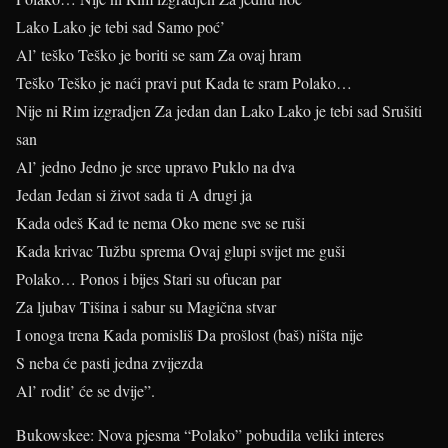
Lako Lako je tebi sad Samo poć’
Al’ teško Teško je boriti se sam Za ovaj hram
Teško Teško je naći pravi put Kada te sram Polako…
Nije ni Rim izgradjen Za jedan dan Lako Lako je tebi sad Srušiti
san
Al’ jedno Jedno je srce upravo Puklo na dva
Jedan Jedan si život sada ti A drugi ja
Kada odeš Kad te nema Oko mene sve se ruši
Kada krivac Tužbu sprema Ovaj glupi svijet me guši
Polako… Ponos i bijes Stari su ofucan par
Za ljubav Tišina i sabur su Magična stvar
I onoga trena Kada pomisliš Da prošlost (baš) ništa nije
S neba će pasti jedna zvijezda
Al’ rodit’ će se dvije”.
Bukowskee: Nova pjesma “Polako” pobudila veliki interes