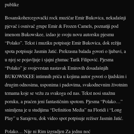
publike
Bosanskohercegovački rock muzičar Emir Bukovica, nekadašnji
pjevač i osnivač grupe Emir & Frozen Camels, poznatiji pod
imenom Bukowskee, izdao je svoju novu autorsku pjesmu
“Polako”. Tekst i muziku potpisuje Emir Bukovica, dok režiju
spota potpisuje Jasmin Jatić. Prekrasna balada govori o ljubavi, a
u njoj se pojavljuje i sjajni glumac Tarik Filipović. Pjesma
“Polako” je svojevrstan nastavak Emirovih dosadašnjih
BUKOWSKEE intimnih priča u kojima autor govori o ljudskim i
drugim odnosima, usponima i padovima, svakodnevnim životnim
temama koje se vežu za svakoga od nas. Tekst nosi snažnu
poruku, a praćen jeni fantastičnim spotom. Pjesma “Polako…”
snimljena je u studijima “Definition Media” na Floridi i “Long
Play” u Sarajevu, dok video spot potpisuje režiser Jasmin Jatić.
Polako… Nije ni Rim izgradjen Za jednu noć