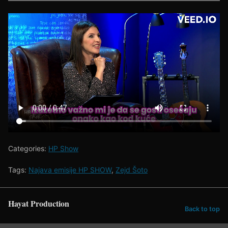
Categories:
HP Show
Tags:
Najava emisije HP SHOW
,
Zejd Šoto
Hayat Production
Back to top