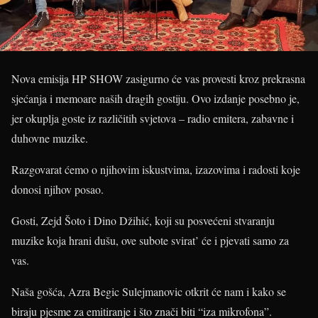
Nova emisija HP SHOW zasigurno će vas provesti kroz prekrasna
sjećanja i memoare naših dragih gostiju. Ovo izdanje posebno je,
jer okuplja goste iz različitih svjetova – radio emitera, zabavne i
duhovne muzike.
Razgovarat ćemo o njihovim iskustvima, izazovima i radosti koje
donosi njihov posao.
Gosti, Zejd Šoto i Dino Džihić, koji su posvećeni stvaranju
muzike koja hrani dušu, ove subote svirat’ će i pjevati samo za
vas.
Naša gošća, Azra Begic Sulejmanovic otkrit će nam i kako se
biraju pjesme za emitiranje i što znači biti “iza mikrofona”.