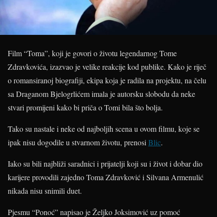
Film “Toma”, koji je govori o životu legendarnog Tome
Zdravkovića, izazvao je velike reakcije kod publike. Kako je riječ
o romansiranoj biografiji, ekipa koja je radila na projektu, na čelu
sa Draganom Bjelogrlićem imala je autorsku slobodu da neke
stvari promijeni kako bi priča o Tomi bila što bolja.
Tako su nastale i neke od najboljih scena u ovom filmu, koje se
ipak nisu dogodile u stvarnom životu, prenosi
Blic
.
Iako su bili najbliži saradnici i prijatelji koji su i život i dobar dio
karijere provodili zajedno Toma Zdravković i Silvana Armenulić
nikada nisu snimili duet.
Pjesmu “Ponoć” napisao je Željko Joksimović uz pomoć