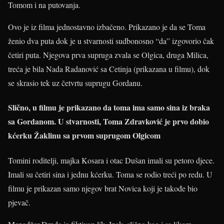
Tomom i na putovanja.
Ovo je iz filma jednostavno izbačeno. Prikazano je da se Toma
ženio dva puta dok je u stvarnosti sudbonosno “da” izgovorio čak
četiri puta. Njegova prva supruga zvala se Olgica, druga Milica,
treća je bila Nada Radanović sa Cetinja (prikazana u filmu), dok
se skrasio tek uz četvrtu suprugu Gordanu.
Slično, u filmu je prikazano da toma ima samo sina iz braka
sa Gordanom. U stvarnosti, Toma Zdravković je prvo dobio
kćerku Žaklinu sa prvom suprugom Olgicom
Tomini roditelji, majka Kosara i otac Dušan imali su petoro djece.
Imali su četiri sina i jednu kćerku. Toma se rodio treći po redu. U
filmu je prikazan samo njegov brat Novica koji je takođe bio
pjevač.