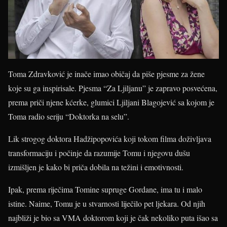
Toma Zdravković je inače imao običaj da piše pjesme za žene
koje su ga inspirisale. Pjesma “Za Ljiljanu” je zapravo posvećena,
prema priči njene kćerke, glumici Ljiljani Blagojević sa kojom je
Toma radio seriju “Doktorka na selu”.
Lik strogog doktora Hadžipopovića koji tokom filma doživljava
transformaciju i počinje da razumije Tomu i njegovu dušu
izmišljen je kako bi priča dobila na težini i emotivnosti.
Ipak, prema riječima Tomine supruge Gordane, ima tu i malo
istine. Naime, Tomu je u stvarnosti liječilo pet ljekara. Od njih
najbliži je bio sa VMA doktorom koji je čak nekoliko puta išao sa