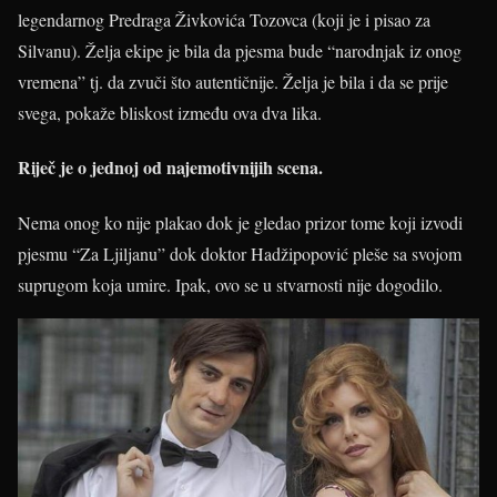
legendarnog Predraga Živkovića Tozovca (koji je i pisao za
Silvanu). Želja ekipe je bila da pjesma bude “narodnjak iz onog
vremena” tj. da zvuči što autentičnije. Želja je bila i da se prije
svega, pokaže bliskost između ova dva lika.
Riječ je o jednoj od najemotivnijih scena.
Nema onog ko nije plakao dok je gledao prizor tome koji izvodi
pjesmu “Za Ljiljanu” dok doktor Hadžipopović pleše sa svojom
suprugom koja umire. Ipak, ovo se u stvarnosti nije dogodilo.