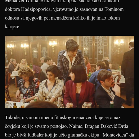
Menadžer Drnda je fiktivan lik. Ipak, slično kao i sa likom
doktora Hadžipopovića, vjerovatno je zasnovan na Tominom
odnosu sa njegovih pet menadžera koliko ih je imao tokom
karijere.
Takođe, u samom imenu filmskog menadžera krije se omaž
čovjeku koji je stvarno postojao. Naime, Dragan Daković Drda
bio je bivši fudbaler koji je učio glumačku ekipu “Montevidea” da