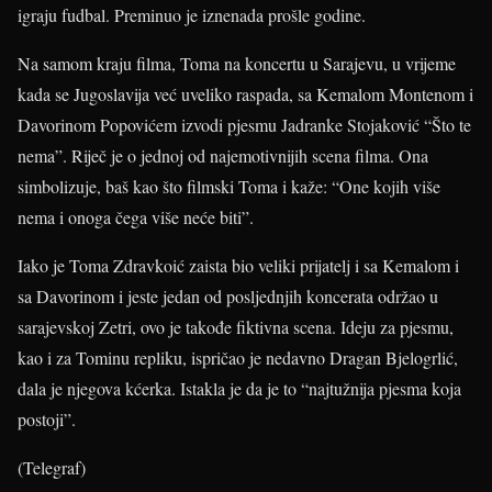
igraju fudbal. Preminuo je iznenada prošle godine.
Na samom kraju filma, Toma na koncertu u Sarajevu, u vrijeme
kada se Jugoslavija već uveliko raspada, sa Kemalom Montenom i
Davorinom Popovićem izvodi pjesmu Jadranke Stojaković “Što te
nema”. Riječ je o jednoj od najemotivnijih scena filma. Ona
simbolizuje, baš kao što filmski Toma i kaže: “One kojih više
nema i onoga čega više neće biti”.
Iako je Toma Zdravkoić zaista bio veliki prijatelj i sa Kemalom i
sa Davorinom i jeste jedan od posljednjih koncerata održao u
sarajevskoj Zetri, ovo je takođe fiktivna scena. Ideju za pjesmu,
kao i za Tominu repliku, ispričao je nedavno Dragan Bjelogrlić,
dala je njegova kćerka. Istakla je da je to “najtužnija pjesma koja
postoji”.
(Telegraf)