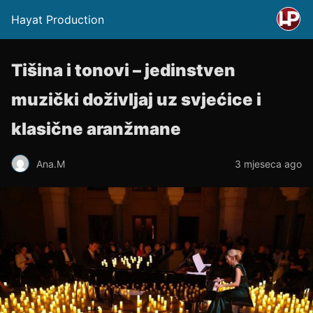
Hayat Production
Tišina i tonovi – jedinstven
muzički doživljaj uz svjećice i
klasične aranžmane
Ana.M
3 mjeseca ago