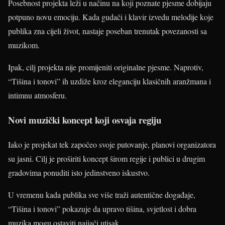
Posebnost projekta leži u načinu na koji poznate pjesme dobijaju
potpuno novu emociju. Kada gudači i klavir izvedu melodije koje
publika zna cijeli život, nastaje poseban trenutak povezanosti sa
muzikom.
Ipak, cilj projekta nije promijeniti originalne pjesme. Naprotiv,
“Tišina i tonovi” ih uzdiže kroz eleganciju klasičnih aranžmana i
intimnu atmosferu.
Novi muzički koncept koji osvaja regiju
Iako je projekat tek započeo svoje putovanje, planovi organizatora
su jasni. Cilj je proširiti koncept širom regije i publici u drugim
gradovima ponuditi isto jedinstveno iskustvo.
U vremenu kada publika sve više traži autentične događaje,
“Tišina i tonovi” pokazuje da upravo tišina, svjetlost i dobra
muzika mogu ostaviti najjači utisak.