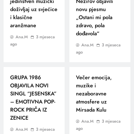
jedinstven muzički
Nezirov objavili
doživljaj uz svjećice
novu pjesmu
i klasične
„Ostani mi pola
aranžmane
zdravo, pola
dođavola“
Ana.M
3 mjeseca
ago
Ana.M
3 mjeseca
ago
GRUPA 1986
Večer emocija,
OBJAVILA NOVI
muzike i
SINGL “JESENSKA”
nezaboravne
– EMOTIVNA POP-
atmosfere uz
ROCK PRIČA IZ
Mirsada Kulu
ZENICE
Ana.M
3 mjeseca
ago
Ana.M
3 mjeseca