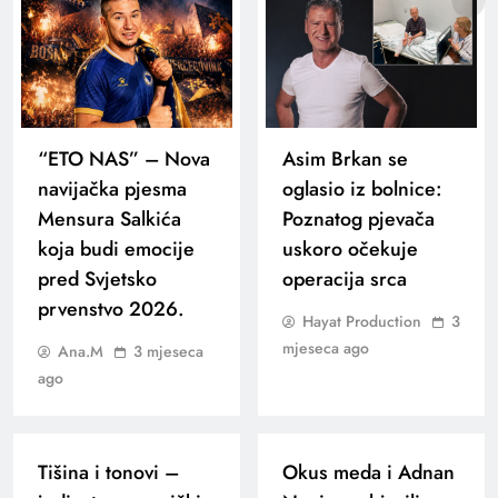
“ETO NAS” – Nova
Asim Brkan se
navijačka pjesma
oglasio iz bolnice:
Mensura Salkića
Poznatog pjevača
koja budi emocije
uskoro očekuje
pred Svjetsko
operacija srca
prvenstvo 2026.
Hayat Production
3
mjeseca ago
Ana.M
3 mjeseca
ago
Tišina i tonovi –
Okus meda i Adnan