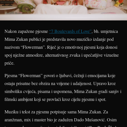
Nakon zapažene pjesme
“7 Boulevards of Love”
, bh. umjetnica
Mima Zukan publici je predstavila novo muzičko izdanje pod
nazivom “Flowerman”. Riječ je o emotivnoj pjesmi koja donosi
spoj nježne atmosfere, alternativnog zvuka i upečatljive vizuelne
priče.
Pjesma “Flowerman” govori o ljubavi, čežnji i emocijama koje
ostaju prisutne bez obzira na vrijeme i udaljenost. Upravo kroz
simboliku cvijeća, pisama i uspomena, Mima Zukan gradi sanjiv i
filmski ambijent koji se provlači kroz cijelu pjesmu i spot.
Muziku i tekst za pjesmu potpisuje sama Mima Zukan. Za
aranžman, mix i master bio je zadužen Dado Mušanović. Osim