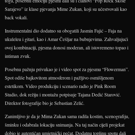
toga, posebnu emociju pjesmi dali su i članovi “Pop Rock Škole
Sarajevo” iz klase pjevanja Mime Zukan, koji su učestvovali kao
back vokali.
Instrumentalni dio dodatno su obogatili Jasmin Fajić – Faja na
ukuleleu i gitari, kao i Amar Češljar na bubnjevima. Zahvaljujući
ovoj kombinaciji, pjesma donosi moderan, ali istovremeno topao i
intiman zvuk.
Posebnu pažnju privukao je i video spot za pjesmu “Flowerman”.
Spot odiše bajkovitom atmosferom i pažljivo osmišljenom
estetikom. Video produkciju i scenario radio je Pink Room
Studio, dok režiju i montažu potpisuje Tajana Dedić Starović.
Direktor fotografije bio je Sebastian Zelić.
Zanimljivo je da je Mima Zukan sama radila kostim, scenografiju,
šminku i odabrala lokaciju snimanja. Na taj način cijeli projekat
dobio je autentičan umjetnički pečat. Dodatnu toplinu spotu dali