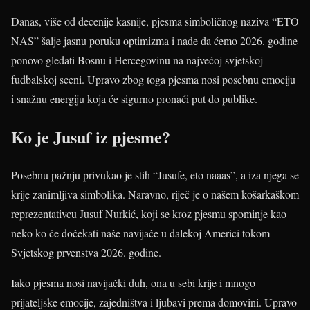
Danas, više od decenije kasnije, pjesma simboličnog naziva “ETO
NAS” šalje jasnu poruku optimizma i nade da ćemo 2026. godine
ponovo gledati Bosnu i Hercegovinu na najvećoj svjetskoj
fudbalskoj sceni. Upravo zbog toga pjesma nosi posebnu emociju
i snažnu energiju koja će sigurno pronaći put do publike.
Ko je Jusuf iz pjesme?
Posebnu pažnju privukao je stih “Jusufe, eto naaas”, a iza njega se
krije zanimljiva simbolika. Naravno, riječ je o našem košarkaškom
reprezentativcu Jusuf Nurkić, koji se kroz pjesmu spominje kao
neko ko će dočekati naše navijače u dalekoj Americi tokom
Svjetskog prvenstva 2026. godine.
Iako pjesma nosi navijački duh, ona u sebi krije i mnogo
prijateljske emocije, zajedništva i ljubavi prema domovini. Upravo