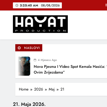
Skip
B
3:25:40 AM
08/08/2026
to
content
DJEČIJI H
Muhamed Fa
Hayat Production
Promocija domaće muzike
B
NASLOVI
4 Mjeseca Ago
DJEČIJI H
Nova Pjesma I Video Spot Kemala Hasića: 
Ovim Zvijezdama”
Home
2026
Maj
21
21. Maja 2026.