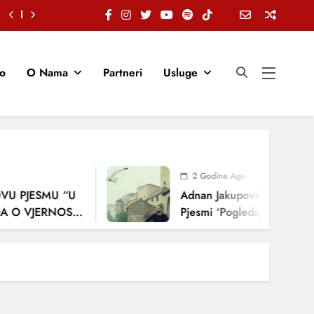
io
O Nama
Partneri
Usluge
2 Godine Ago
U PJESMU “U
Adnan Jakupović Donosi Sn
 O VJERNOSTI,
Pjesmi ‘Pogledaj Me’
ENJA