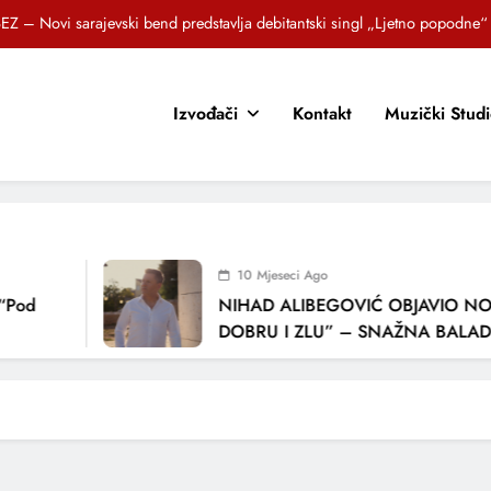
EZ – Novi sarajevski bend predstavlja debitantski singl „Ljetno popodne“
Brat i sestra, Biljana i Tedi Zeroski, predstavljaju novu pjesmu „Sreća je“
Izvođači
Kontakt
Muzički Stud
OR SUNCOKRETI KROZ PJESMU POZVALI MALIŠANE NA DOBRE NAVIKE
zlagić Fazla predstavlja pjesmu “Lejla” iz mjuzikla Travnik je voljeti lako
EZ – Novi sarajevski bend predstavlja debitantski singl „Ljetno popodne“
Brat i sestra, Biljana i Tedi Zeroski, predstavljaju novu pjesmu „Sreća je“
10 Mjeseci Ago
OR SUNCOKRETI KROZ PJESMU POZVALI MALIŠANE NA DOBRE NAVIKE
“Pod
NIHAD ALIBEGOVIĆ OBJAVIO NOV
DOBRU I ZLU” – SNAŽNA BALADA
LJUBAVI I VREMENU KOJE NAS MIJ