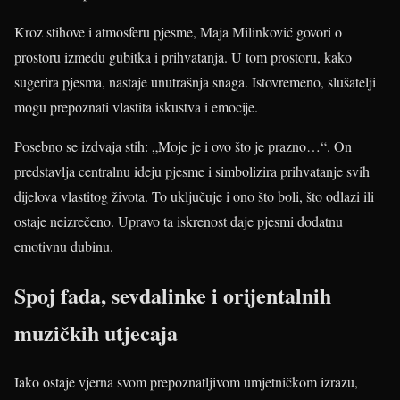
Kroz stihove i atmosferu pjesme, Maja Milinković govori o
prostoru između gubitka i prihvatanja. U tom prostoru, kako
sugerira pjesma, nastaje unutrašnja snaga. Istovremeno, slušatelji
mogu prepoznati vlastita iskustva i emocije.
Posebno se izdvaja stih: „Moje je i ovo što je prazno…“. On
predstavlja centralnu ideju pjesme i simbolizira prihvatanje svih
dijelova vlastitog života. To uključuje i ono što boli, što odlazi ili
ostaje neizrečeno. Upravo ta iskrenost daje pjesmi dodatnu
emotivnu dubinu.
Spoj fada, sevdalinke i orijentalnih
muzičkih utjecaja
Iako ostaje vjerna svom prepoznatljivom umjetničkom izrazu,