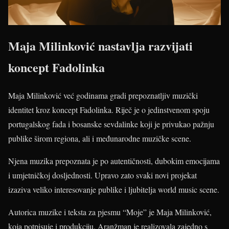
Maja Milinković nastavlja razvijati
koncept Fadolinka
Maja Milinković već godinama gradi prepoznatljiv muzički
identitet kroz koncept Fadolinka. Riječ je o jedinstvenom spoju
portugalskog fada i bosanske sevdalinke koji je privukao pažnju
publike širom regiona, ali i međunarodne muzičke scene.
Njena muzika prepoznata je po autentičnosti, dubokim emocijama
i umjetničkoj dosljednosti. Upravo zato svaki novi projekat
izaziva veliko interesovanje publike i ljubitelja world music scene.
Autorica muzike i teksta za pjesmu “Moje” je Maja Milinković,
koja potpisuje i produkciju. Aranžman je realizovala zajedno s