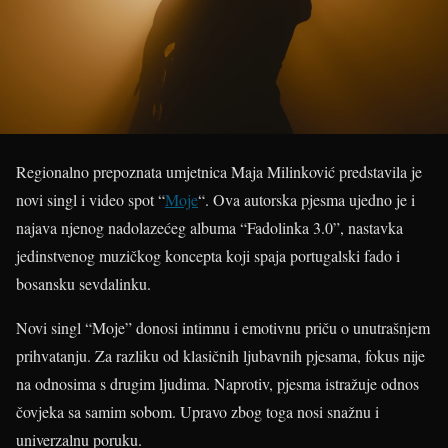
Regionalno prepoznata umjetnica Maja Milinković predstavila je
novi singl i video spot “
Moje
“. Ova autorska pjesma ujedno je i
najava njenog nadolazećeg albuma “Fadolinka 3.0”, nastavka
jedinstvenog muzičkog koncepta koji spaja portugalski fado i
bosansku sevdalinku.
Novi singl “Moje” donosi intimnu i emotivnu priču o unutrašnjem
prihvatanju. Za razliku od klasičnih ljubavnih pjesama, fokus nije
na odnosima s drugim ljudima. Naprotiv, pjesma istražuje odnos
čovjeka sa samim sobom. Upravo zbog toga nosi snažnu i
univerzalnu poruku.