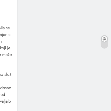
ila se
njenici
i
oji je
se može
na služi
radosno
 od
valjalo