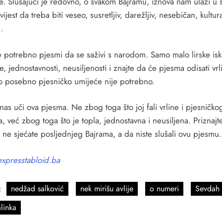
je. Slušajući je redovno, o svakom Bajramu, iznova nam ulazi u sv
ijest da treba biti veseo, susretljiv, darežljiv, nesebičan, kultur
.
e potrebno pjesmi da se saživi s narodom. Samo malo lirske isk
ne, jednostavnosti, neusiljenosti i znajte da će pjesma odisati vr
o posebno pjesničko umijeće nije potrebno.
nas uči ova pjesma. Ne zbog toga što joj fali vrline i pjesničko
, već zbog toga što je topla, jednostavna i neusiljena. Priznajt
i ne sjećate posljednjeg Bajrama, a da niste slušali ovu pjesm
expresstabloid.ba
:
nedžad salković
nek mirišu avlije
o numeri
Sevdah
linka