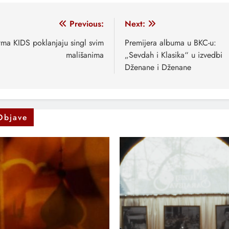
vigacija
Previous:
Next:
anaka
tma KIDS poklanjaju singl svim
Premijera albuma u BKC-u:
mališanima
„Sevdah i Klasika“ u izvedbi
Dženane i Dženane
Objave