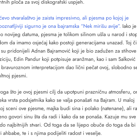
tnih ploča za svoj diskografski uspjeh.
ćevo stvaralaštvo je zaista impresivno, ali pjesma po kojoj je
oznatljiviji sigurno je ona bajramska “Nek mirišu avije”.
Iako je
no novijeg datuma, pjesma je tolikom silinom ušla u narod i stop
dom da imamo osjećaj kako postoji generacijama unazad. Toj či
 su pridonijeli Adnan Bajramović koji je bio zadužen za stihove 
ciju, Edin Pandur koji potpisuje aranžman, kao i sam Salković k
 bravuroznom interpretacijom dao lični pečat ovoj, slobodno 
ultnoj pjesmi.
oga što je ovoj pjesmi cilj da upotpuni prazničnu atmosferu, o
eka vrsta podsjetnika kako se valja ponašati na Bajram. U maloj
oj sceni ove pjesme, majka budi sina i polako (natenane), ali 
ćeno govori sinu šta da radi i kako da se ponaša. Kazuje mu sve
 do najbitnijih stvari. Od toga da se lijepo obuče do toga da bi 
ti ahbabe, te i s njima podijeliti radost i veselje.