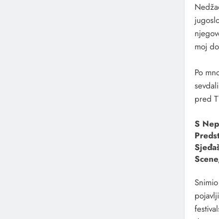
Nedžad
jugosl
njegove
moj do
Po mno
sevdal
pred T
S Nep
Preds
Sjeđa
Scene,
Snimio
pojavlj
festiva