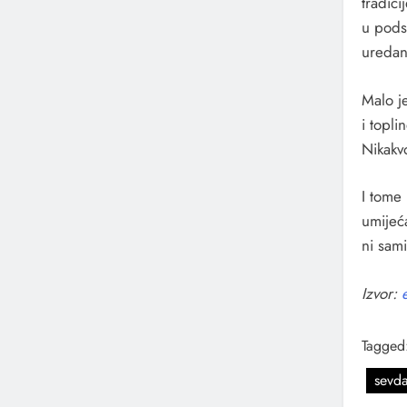
tradici
u podsv
uredan
Malo j
i topli
Nikakv
I tome 
umijeća
ni sam
Izvor:
Tagged
sevda