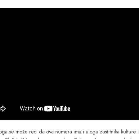
oga se može reći da ova numera ima i ulogu zaštitnika kulture i