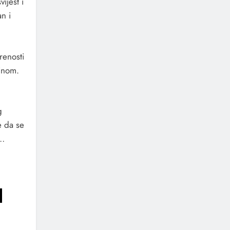
ijest i
an i
renosti
linom.
g
e da se
u…