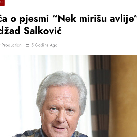
MI
ča o pjesmi “Nek mirišu avlije
džad Salković
 Production
5 Godina Ago