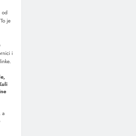
, od
“To je
e
nici i
inke.
le,
uli
dne
, a
0