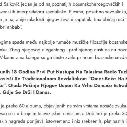
 Salković jedan je od najpoznatijih bosanskohercegovačkih i
ovenskih interpretatora sevdalinke. Pjesma, posebno sevdalinka
 je najranije mladosti njegov životni saputnik. Ima običaj reći 
bri ahbab”.
gima spada među najbolje tumače muzičke filozofije bosansk
inke. Zbog njegovog elegantnog i profinjenog nastupa na pozor
V-kamerama kolege su ga često zvale princom bosanske sevdal
unih 18 Godina Prvi Put Nastupa Na Talasima Radio Tuz
tavivši Se Tradicionalnom Sevdalinkom “Omer-Beže Na K
še”. Otada Počinje Njegov Uspon Ka Vrhu Domaće Estra
 Gdje Se Drži I Danas.
 je preko 60 albuma, objavljenih na svim vrstama nosača zvuka
ivao se i u brojnim televizijskim emisijama. Dobitnik je preko 3
lskih nagrada ponijevši istovremeno i niz srebrenih, platinastih i