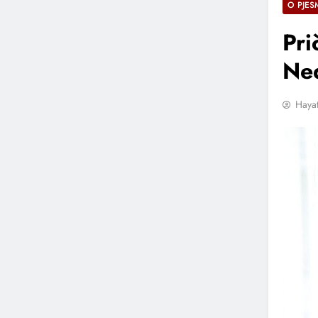
O PJES
Pri
Ne
Hayat