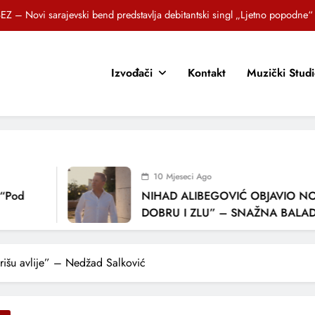
Brat i sestra, Biljana i Tedi Zeroski, predstavljaju novu pjesmu „Sreća je“
OR SUNCOKRETI KROZ PJESMU POZVALI MALIŠANE NA DOBRE NAVIKE
Izvođači
Kontakt
Muzički Stud
zlagić Fazla predstavlja pjesmu “Lejla” iz mjuzikla Travnik je voljeti lako
EZ – Novi sarajevski bend predstavlja debitantski singl „Ljetno popodne“
Brat i sestra, Biljana i Tedi Zeroski, predstavljaju novu pjesmu „Sreća je“
OR SUNCOKRETI KROZ PJESMU POZVALI MALIŠANE NA DOBRE NAVIKE
10 Mjeseci Ago
NIHAD ALIBEGOVIĆ OBJAVIO NOVU 
DOBRU I ZLU” – SNAŽNA BALADA O 
LJUBAVI I VREMENU KOJE NAS MIJENJ
rišu avlije” – Nedžad Salković