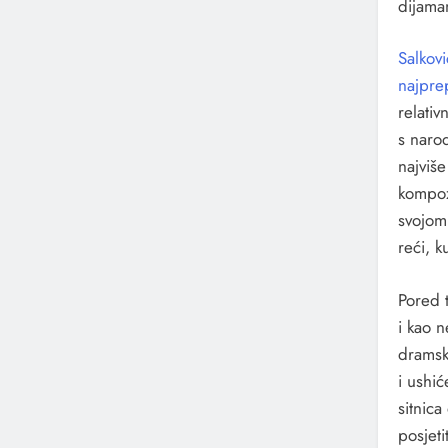
dijaman
Salkovi
najprep
relativ
s naro
najviše
kompozi
svojom
reći, k
Pored t
i kao n
dramsk
i ushi
sitnica
posjeti