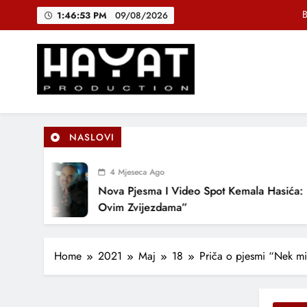
Skip
1:46:54 PM
09/08/2026
to
content
DJEČIJI H
Muhamed Fa
B
Hayat Production
Promocija domaće muzike
NASLOVI
DJEČIJI H
4 Mjeseca Ago
Nova Pjesma I Video Spot Kemala Hasića: “Pod
Ovim Zvijezdama”
Home
2021
Maj
18
Priča o pjesmi “Nek mi