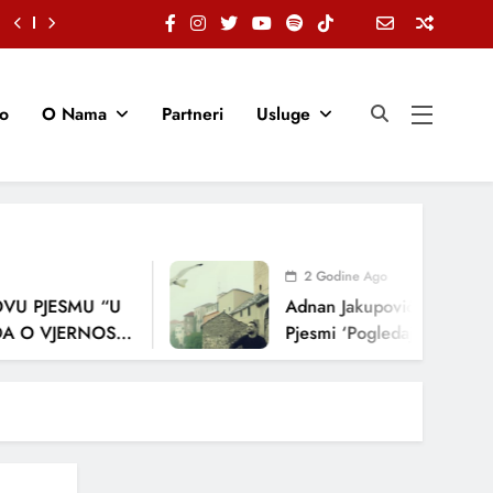
io
O Nama
Partneri
Usluge
2 Godine Ago
PJESMU “U
Adnan Jakupović Donosi Snažn
VJERNOSTI,
Pjesmi ‘Pogledaj Me’
A