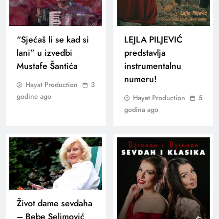
“Sjećaš li se kad si
LEJLA PILJEVIĆ
lani” u izvedbi
predstavlja
Mustafe Šantića
instrumentalnu
numeru!
Hayat Production
3
godine ago
Hayat Production
5
godina ago
Život dame sevdaha
– Bebe Selimović