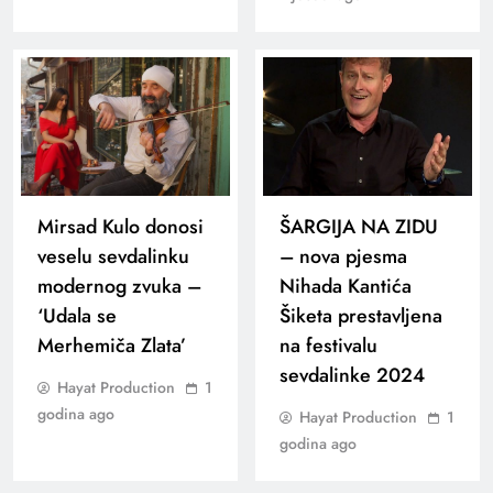
Mirsad Kulo donosi
ŠARGIJA NA ZIDU
veselu sevdalinku
– nova pjesma
modernog zvuka –
Nihada Kantića
‘Udala se
Šiketa prestavljena
Merhemiča Zlata’
na festivalu
sevdalinke 2024
Hayat Production
1
godina ago
Hayat Production
1
godina ago