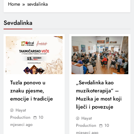
Home
sevdalinka
Sevdalinka
Tuzla ponovo u
„Sevdalinka kao
znaku pjesme,
muzikoterapija“ –
emocije i tradicije
Muzika je most koji
liječi i povezuje
Hayat
Production
10
Hayat
mjeseci ago
Production
10
mjeseci ago