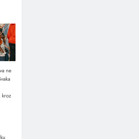
ava ne
Svaka
 kroz
tku