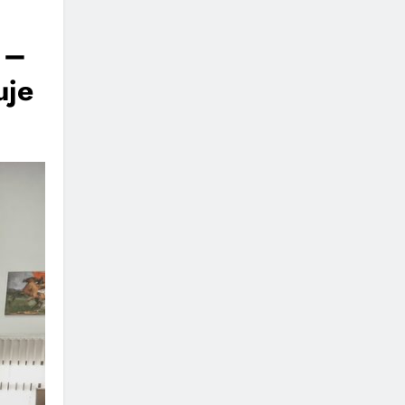
 –
uje