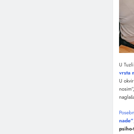
U Tuzli
vrsta 
U okvi
nosim“
naglaša
Posebnu
nade“
psiho-