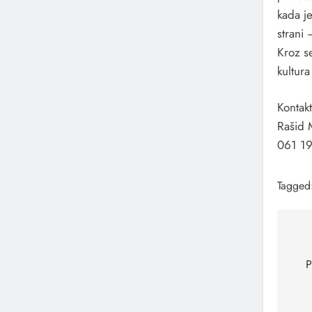
kada j
strani 
Kroz se
kultura
Kontak
Rašid 
061 1
Tagged
Na
čl
P