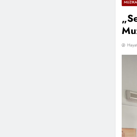
MUZIKA
„Se
Muz
Hayat