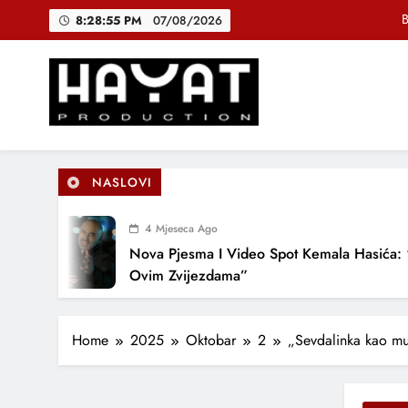
Skip
B
8:28:56 PM
07/08/2026
to
content
DJEČIJI H
Muhamed Fa
Hayat Production
Promocija domaće muzike
B
NASLOVI
4 Mjeseca Ago
DJEČIJI H
Nova Pjesma I Video Spot Kemala Hasića: “Pod
Ovim Zvijezdama”
Home
2025
Oktobar
2
„Sevdalinka kao muz