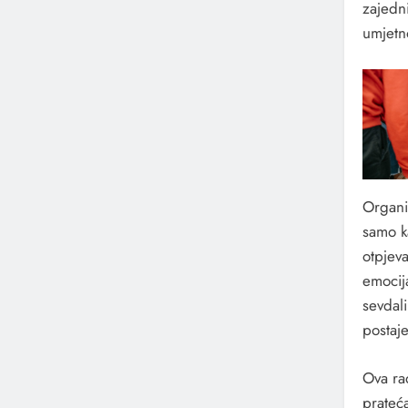
zajedn
umjetno
Organiz
samo ka
otpjev
emocij
sevdal
postaje
Ova ra
prateća