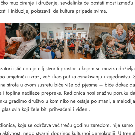
ičko muziciranje i druženje, sevdalinka će postati most između
sti i inkluzije, pokazavši da kultura pripada svima.
atori ističu da je cilj stvoriti prostor u kojem se muzika doživlj
o umjetnički izraz, već i kao put ka osnaživanju i zajedništvu. 
ana strofa u ovom susretu biće više od pjesme – biće dokaz da
a i toplina nadilaze prepreke. Radionica nosi snažnu poruku da
inku gradimo društvo u kom niko ne ostaje po strani, a melodija
 glas svih koji žele biti prihvaćeni i viđeni.
dionica, koja se održava već treću godinu zaredom, nije samo
 aktivnost, nego stvarni doprinos kulturnoj demokratiji. U trenu