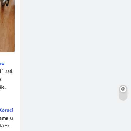
ao
1 sati.
e
je,
Koraci
jama u
 Kroz