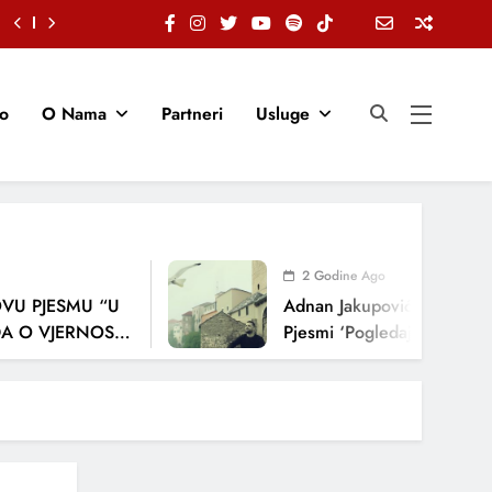
io
O Nama
Partneri
Usluge
2 Godine Ago
JESMU “U
Adnan Jakupović Donosi Snažn
VJERNOSTI,
Pjesmi ‘Pogledaj Me’
A