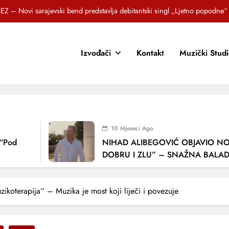
EZ – Novi sarajevski bend predstavlja debitantski singl „Ljetno popodne“
Brat i sestra, Biljana i Tedi Zeroski, predstavljaju novu pjesmu „Sreća je“
Izvođači
Kontakt
Muzički Stud
OR SUNCOKRETI KROZ PJESMU POZVALI MALIŠANE NA DOBRE NAVIKE
zlagić Fazla predstavlja pjesmu “Lejla” iz mjuzikla Travnik je voljeti lako
EZ – Novi sarajevski bend predstavlja debitantski singl „Ljetno popodne“
Brat i sestra, Biljana i Tedi Zeroski, predstavljaju novu pjesmu „Sreća je“
10 Mjeseci Ago
OR SUNCOKRETI KROZ PJESMU POZVALI MALIŠANE NA DOBRE NAVIKE
NIHAD ALIBEGOVIĆ OBJAVIO NOVU P
DOBRU I ZLU” – SNAŽNA BALADA O 
LJUBAVI I VREMENU KOJE NAS MIJENJ
ikoterapija“ – Muzika je most koji liječi i povezuje