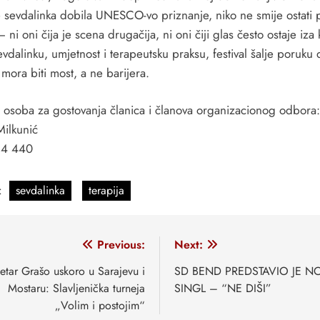
e sevdalinka dobila UNESCO-vo priznanje, niko ne smije ostati 
— ni oni čija je scena drugačija, ni oni čiji glas često ostaje iza 
vdalinku, umjetnost i terapeutsku praksu, festival šalje poruku 
 mora biti most, a ne barijera.
t osoba za gostovanja članica i članova organizacionog odbora:
Milkunić
94 440
:
sevdalinka
terapija
vigacija
Previous:
Next:
anaka
etar Grašo uskoro u Sarajevu i
SD BEND PREDSTAVIO JE N
Mostaru: Slavljenička turneja
SINGL – “NE DIŠI”
„Volim i postojim“