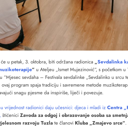
 će u petak, 3. oktobra, biti održana radionica
„
Sevdalinka k
muzikoterapije
“
u Ateljeu „Ismet Mujezinović“, s početkom u 1
ru “Mjesec sevdaha – Festivala sevdalinke „Sevdalinko u srcu t
, ovaj program spaja tradiciju i savremene metode muzikoterapi
vajući snagu pjesme da inspiriše, liječi i povezuje.
 vrijednost radionici daju učesnici: djeca i mladi iz
Centra „
,
štićenici
Zavoda za odgoj i obrazovanje osoba sa smetn
tjelesnom razvoju Tuzla
te članovi
Kluba „Zmajevo srce“
.