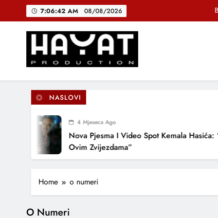
Skip
B
7:06:42 AM
08/08/2026
to
content
DJEČIJI H
Muhamed Fa
Hayat Production
Promocija domaće muzike
B
NASLOVI
4 Mjeseca Ago
DJEČIJI H
Nova Pjesma I Video Spot Kemala Hasića: 
Ovim Zvijezdama”
Home
o numeri
O Numeri