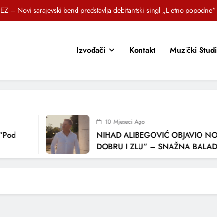
EZ – Novi sarajevski bend predstavlja debitantski singl „Ljetno popodne“
Brat i sestra, Biljana i Tedi Zeroski, predstavljaju novu pjesmu „Sreća je“
Izvođači
Kontakt
Muzički Stud
OR SUNCOKRETI KROZ PJESMU POZVALI MALIŠANE NA DOBRE NAVIKE
zlagić Fazla predstavlja pjesmu “Lejla” iz mjuzikla Travnik je voljeti lako
EZ – Novi sarajevski bend predstavlja debitantski singl „Ljetno popodne“
Brat i sestra, Biljana i Tedi Zeroski, predstavljaju novu pjesmu „Sreća je“
10 Mjeseci Ago
OR SUNCOKRETI KROZ PJESMU POZVALI MALIŠANE NA DOBRE NAVIKE
“Pod
NIHAD ALIBEGOVIĆ OBJAVIO NOV
DOBRU I ZLU” – SNAŽNA BALADA
LJUBAVI I VREMENU KOJE NAS MIJ