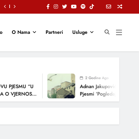
io
O Nama
Partneri
Usluge
2 Godine Ago
U PJESMU “U
Adnan Jakupović Donosi Sn
 O VJERNOSTI,
Pjesmi ‘Pogledaj Me’
ENJA