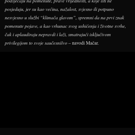
podsjećaju na pomenute, prave vrijednosti, a koje isti ne
posjeduju, jer su kao većina, nažalost, svjesno ili potpuno
nesvjesno u službi “klimača glavom”, spremni da na prvi znak
pomenute pojave, a kao vrhunac svog ushićenja i životne svrhe,
čak i aplaudiraju nepravdi i laži, smatrajući isključivom
privilegijom to svoje saučesnišvo
– navodi Mačar.