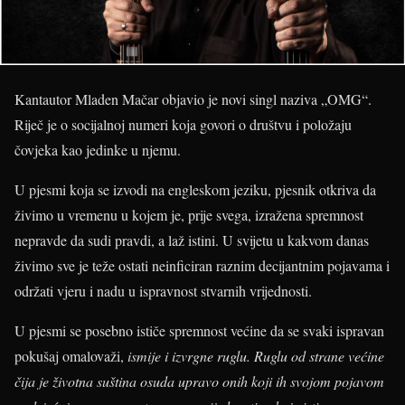
Kantautor Mladen Mačar objavio je novi singl naziva „OMG“.
Riječ je o socijalnoj numeri koja govori o društvu i položaju
čovjeka kao jedinke u njemu.
U pjesmi koja se izvodi na engleskom jeziku, pjesnik otkriva da
živimo u vremenu u kojem je, prije svega, izražena spremnost
nepravde da sudi pravdi, a laž istini. U svijetu u kakvom danas
živimo sve je teže ostati neinficiran raznim decijantnim pojavama i
održati vjeru i nadu u ispravnost stvarnih vrijednosti.
U pjesmi se posebno ističe spremnost većine da se svaki ispravan
pokušaj omalovaži,
ismije i izvrgne ruglu. Ruglu od strane većine
čija je životna suština osuda upravo onih koji ih svojom pojavom