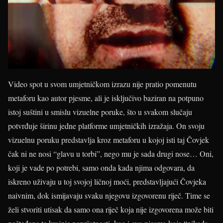
Video spot u svom umjetničkom izrazu nije pratio pomenutu
metaforu kao autor pjesme, ali je isključivo baziran na potpuno
istoj suštini u smislu vizuelne poruke, što u svakom slučaju
potvrđuje širinu jedne platforme umjetničkih izražaja. On svoju
vizuelnu poruku predstavlja kroz metaforu u kojoj isti taj Čovjek
čak ni ne nosi “glavu u torbi”, nego mu je sada drugi nose… Oni,
koji je vade po potrebi, samo onda kada njima odgovara, da
iskreno uživaju u toj svojoj ličnoj moći, predstavljajući Čovjeka
naivnim, dok ismijavaju svaku njegovu izgovorenu riječ. Time se
želi stvoriti utisak da samo ona riječ koja nije izgovorena može biti