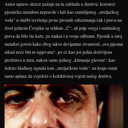
Autor upravo skreće pažnju na tu zabludu u društvu, koristeći
pjesničku metaforu nepravde i laži kao zamišljenog „streljačkog
voda“ u službi izvršenja javne presude oduzimanja čak i prava na
život jednom Čovjeku sa velikim „Č“, ali prije svega i suštinskog
prava da bilo šta kaže, pa makar i u svoju odbranu. Pjesnik u istoj
metafori govori kako zbog takve devijantne stvarnosti „ova pjesma
nikad neće biti ni ispjevana“, jer će kao još jedna doživljena
predstava u nizu, nakon samo jednog „klimanja glavom“, kao
ledeno hladnog signala tom „streljačkom vodu“, na kraju ostati
samo aplauz da svjedoči o kolektivnoj svjesti našeg društva.