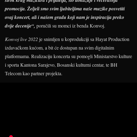
širok krug muzičara i prijatelja, što dokazuje i večerašnja
promocija. Željeli smo svim ljubiteljima naše muzike posvetiti
ovaj koncert, ali i našem gradu koji nam je inspiracija preko
dvije decenije“,
poručili su momci iz benda Konvoj.
Konvoj live 2022
je snimljen u koprodukciji sa Hayat Production
izdavačkom kućom, a bit će dostupan na svim digitalnim
platformama. Realizaciju koncerta su pomogli Ministarstvo kulture
i sporta Kantona Sarajevo, Bosanski kulturni centar, te BH
Telecom kao partner projekta.