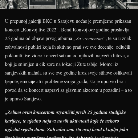
U prepunoj galeriji BKC u Sarajevu noćas je premijerno prikazan
koncert „Konvoj live 2022“. Bend Konvoj ove godine proslavlja
25 godina od objave prvog albuma
„Sa vremenom“
, te su u znak
zahvalnosti publici koja ih aktivno prati sve ove decenije, odlučili
pokloniti live video koncert satkan od njihovih najvećih hitova, a
koji je snimljen u cik zore na lokaciji Žute tabije. Momci iz
sarajevskih mahala su sve ove godine kroz svoje stihove oslikavali
ljepote, emocije ali i probleme svoga grada, što je upravio bio i
povod da se koncert napravi sa glavnim akterom u pozadini – a to
je upravo Sarajevo.
„Želimo ovim koncertom ozvaničiti prvih 25 godina studijske
karijere, te ujedno najava novih aktivnosti koje će uskoro
ugledat svjetlo dana. Zahvalni smo što ovaj bend okuplja jako