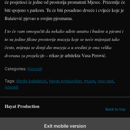
će posjetioci iz jedne od prostorija promatrati Mjesec. Prizemlje će
biti spojeno s parkom. Tu će biti posađeno drveće i cvijeće koje je
Balašević pjevao u svojim pjesmama.
I to će vam omogućiti da nekako uđete unutra i budete u pjesmi i
to su jedine fiksne prostorije muzeja koje se neće mijenjati tako
često, mijenja se donji dio muzeja a u sredini je ona velika
dvorana za projekcij
e – rekao je arhitekta Vasa Perović.
Categories:
Novosti
Tags:
đorđe balašević
,
hayat production
,
muzej
,
novi sad
,
novosti
Hayat Production
Back to top
Exit mobile version