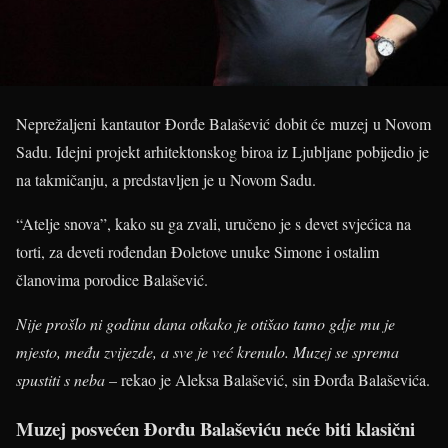
Neprežaljeni kantautor Đorđe Balašević dobit će muzej u Novom
Sadu. Idejni projekt arhitektonskog biroa iz Ljubljane pobijedio je
na takmičanju, a predstavljen je u Novom Sadu.
“Atelje snova”, kako su ga zvali, uručeno je s devet svjećica na
torti, za deveti rođendan Đoletove unuke Simone i ostalim
članovima porodice Balašević.
Nije prošlo ni godinu dana otkako je otišao tamo gdje mu je
mjesto, među zvijezde, a sve je već krenulo. Muzej se sprema
spustiti s neba
– rekao je Aleksa Balašević, sin Đorđa Balaševića.
Muzej posvećen Đorđu Balaševiću neće biti klasični