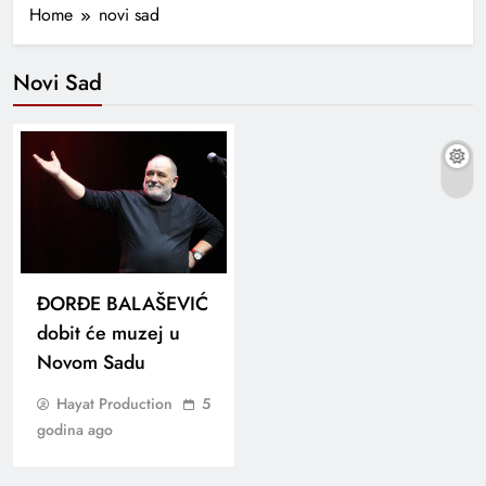
Home
novi sad
Novi Sad
ĐORĐE BALAŠEVIĆ
dobit će muzej u
Novom Sadu
Hayat Production
5
godina ago