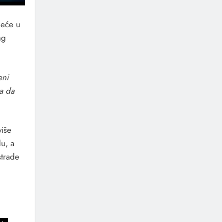
jeće u
ng
eni
la da
više
u, a
strade