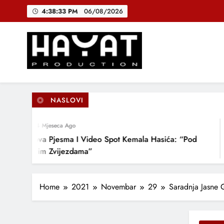
Skip
4:38:34 PM
06/08/2026
to
content
DJEČIJI H
B
Hayat Production
Promocija domaće muzike
NASLOVI
DJEČIJI H
4 Mjeseca Ago
Nova Pjesma I Video Spot Kemala Hasića: “Pod
N
Ovim Zvijezdama”
D
L
Home
2021
Novembar
29
Saradnja Jasne G