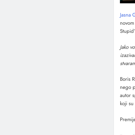
J
asna 
novom 
Stupid”
Jako v
izaziva
stvara
Boris R
nego p
autor s
koji su
Premij