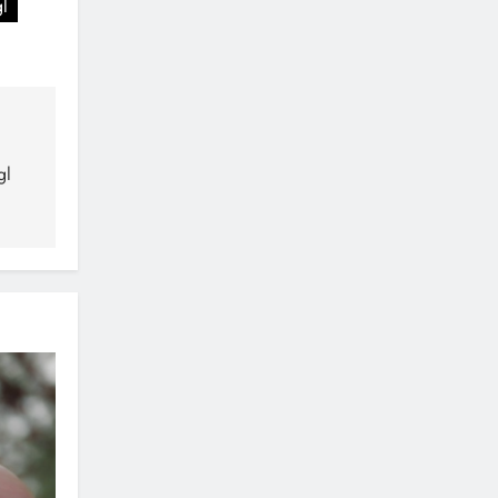
gl
gl