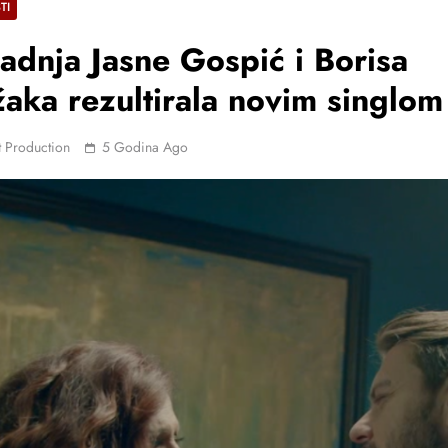
TI
adnja Jasne Gospić i Borisa
aka rezultirala novim singlom
 Production
5 Godina Ago