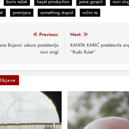
:
boris režak
hayat production
jasna gospić
novi sin
ti
premijera
something stupid
volim te
vigacija
Previous:
Next:
anaka
ana Bojanić uskoro predstavlja
KANITA KARIĆ predstavila sin
novi singl
“Ruski Rulet”
Objave