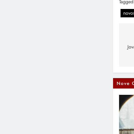
Tagged
novos
Na
čl
Jov
Nove 