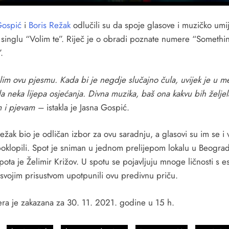
Gospić
i
Boris Režak
odlučili su da spoje glasove i muzičko umi
singlu “Volim te”. Riječ je o obradi poznate numere “Somethi
.
olim ovu pjesmu. Kada bi je negdje slučajno čula, uvijek je u m
la neka lijepa osjećanja. Divna muzika, baš ona kakvu bih želje
m i pjevam –
istakla je Jasna Gospić.
ežak bio je odličan izbor za ovu saradnju, a glasovi su im se i 
oklopili. Spot je sniman u jednom prelijepom lokalu u Beograd
pota je Želimir Križov. U spotu se pojavljuju mnoge ličnosti s e
 svojim prisustvom upotpunili ovu predivnu priču.
era je zakazana za 30. 11. 2021. godine u 15 h.