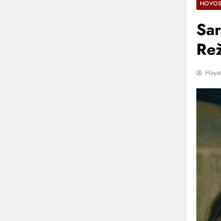
NOVOS
Sar
Rež
Hayat