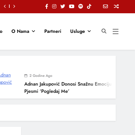
io
O Nama
Partneri
Usluge
2 Godine Ago
Adnan Jakupović Donosi Snažnu Emociju U Novoj
Pjesmi ‘Pogledaj Me’