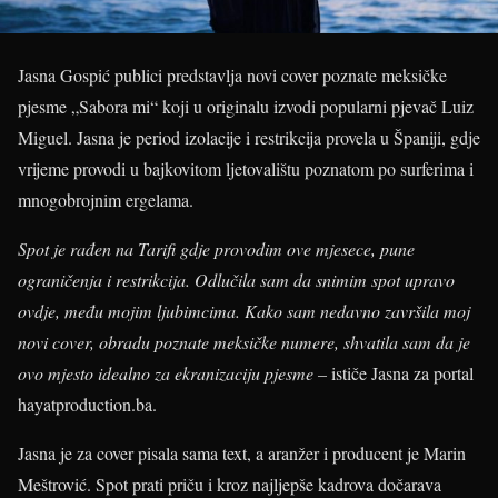
Jasna Gospić publici predstavlja novi cover poznate meksičke
pjesme „Sabora mi“ koji u originalu izvodi popularni pjevač Luiz
Miguel. Jasna je period izolacije i restrikcija provela u Španiji, gdje
vrijeme provodi u bajkovitom ljetovalištu poznatom po surferima i
mnogobrojnim ergelama.
Spot je rađen na Tarifi gdje provodim ove mjesece, pune
ograničenja i restrikcija. Odlučila sam da snimim spot upravo
ovdje, među mojim ljubimcima. Kako sam nedavno završila moj
novi cover, obradu poznate meksičke numere, shvatila sam da je
ovo mjesto idealno za ekranizaciju pjesme –
ističe Jasna za portal
hayatproduction.ba.
Jasna je za cover pisala sama text, a aranžer i producent je Marin
Meštrović. Spot prati priču i kroz najljepše kadrova dočarava