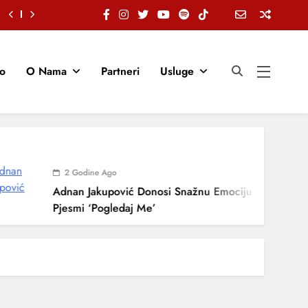
io
O Nama
Partneri
Usluge
2 Godine Ago
Adnan Jakupović Donosi Snažnu Emociju U Novoj
Pjesmi ‘Pogledaj Me’