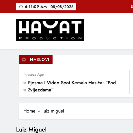
Skip
B
6:11:09 AM
08/08/2026
to
content
DJEČIJI H
Muhamed Fa
Hayat Production
Promocija domaće muzike
B
NASLOVI
4 Mjeseca Ago
DJEČIJI H
Nova Pjesma I Video Spot Kemala Hasića: “Pod
Ovim Zvijezdama”
Home
luiz miguel
Luiz Miguel