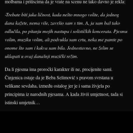
molbama i pritiscima da je vrate na scenu ne tako davno je rekla:
-Trebate biti jaka ličnost, kada nešto mnogo volite, da jednog
dana kažete, nema više, završio sam s tim. A, ja sam baš tako
odlučila, po pitanju mojih nastupa i solističkih koncerata. Pjesmu
volim, muziku volim, ali podvukla sam crtu, neka me pamte po
onome što sam i kakva sam bila. Jednostavno, ne želim se
uklapati u ovaj današnji muzički režim.
Da li pjesma ima proročki karakter ili ne, procijenite sami.
Činjenica ostaje da je Beba Selimović s pravom svrstana u
velikane sevdaha, između ostalog jer je i sama živjela po
principima iz narodnih pjesama. A kada živiš umjetnost, tada si
istinski umjetnik…