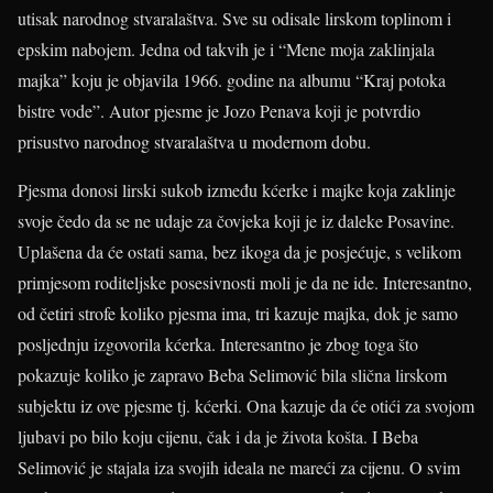
utisak narodnog stvaralaštva. Sve su odisale lirskom toplinom i
epskim nabojem. Jedna od takvih je i “Mene moja zaklinjala
majka” koju je objavila 1966. godine na albumu “Kraj potoka
bistre vode”. Autor pjesme je Jozo Penava koji je potvrdio
prisustvo narodnog stvaralaštva u modernom dobu.
Pjesma donosi lirski sukob između kćerke i majke koja zaklinje
svoje čedo da se ne udaje za čovjeka koji je iz daleke Posavine.
Uplašena da će ostati sama, bez ikoga da je posjećuje, s velikom
primjesom roditeljske posesivnosti moli je da ne ide. Interesantno,
od četiri strofe koliko pjesma ima, tri kazuje majka, dok je samo
posljednju izgovorila kćerka. Interesantno je zbog toga što
pokazuje koliko je zapravo Beba Selimović bila slična lirskom
subjektu iz ove pjesme tj. kćerki. Ona kazuje da će otići za svojom
ljubavi po bilo koju cijenu, čak i da je života košta. I Beba
Selimović je stajala iza svojih ideala ne mareći za cijenu. O svim