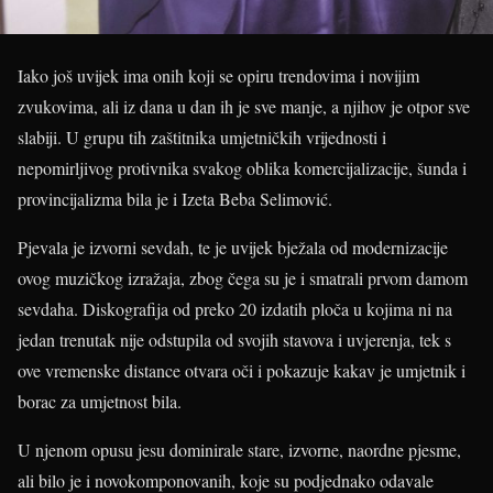
Iako još uvijek ima onih koji se opiru trendovima i novijim
zvukovima, ali iz dana u dan ih je sve manje, a njihov je otpor sve
slabiji. U grupu tih zaštitnika umjetničkih vrijednosti i
nepomirljivog protivnika svakog oblika komercijalizacije, šunda i
provincijalizma bila je i Izeta Beba Selimović.
Pjevala je izvorni sevdah, te je uvijek bježala od modernizacije
ovog muzičkog izražaja, zbog čega su je i smatrali prvom damom
sevdaha. Diskografija od preko 20 izdatih ploča u kojima ni na
jedan trenutak nije odstupila od svojih stavova i uvjerenja, tek s
ove vremenske distance otvara oči i pokazuje kakav je umjetnik i
borac za umjetnost bila.
U njenom opusu jesu dominirale stare, izvorne, naordne pjesme,
ali bilo je i novokomponovanih, koje su podjednako odavale