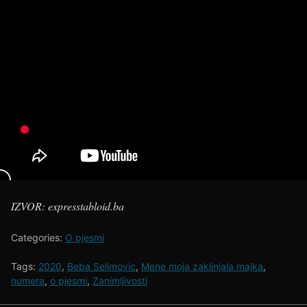
IZVOR: expresstabloid.ba
Categories:
O pjesmi
Tags:
2020
,
Beba Selimovic
,
Mene moja zaklinjala majka
,
numera
,
o pjesmi
,
Zanimljivosti