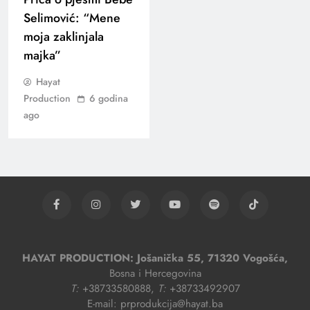
Selimović: “Mene
moja zaklinjala
majka”
Hayat
Production
6 godina
ago
HAYAT PRODUCTION: Jošanička 55, 71320 Vogošća,
Bosna i Hercegovina
T:
+38733580888,
T:
+38733492907
E-mail: prprodukcija@hayat.ba