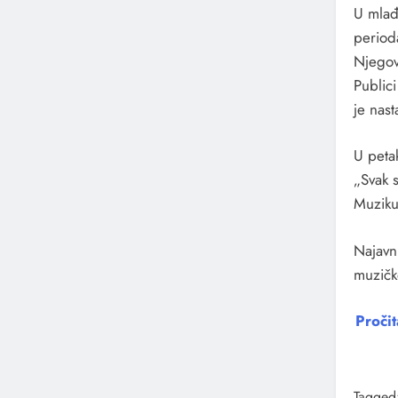
U mlađ
period
Njegov 
Public
je nast
U petak
„Svak 
Muziku
Najavn
muzičk
Proči
Tagged