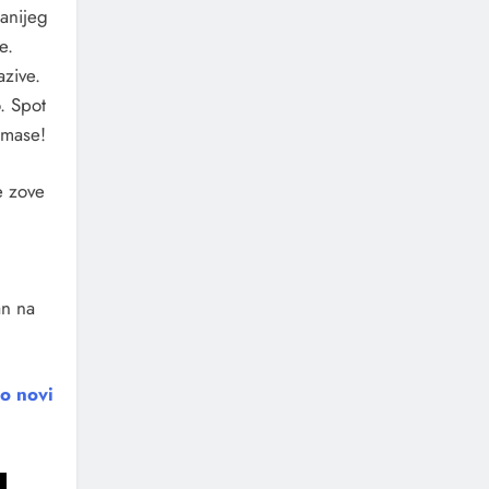
anijeg
e.
azive.
o. Spot
 mase!
e zove
an na
o novi