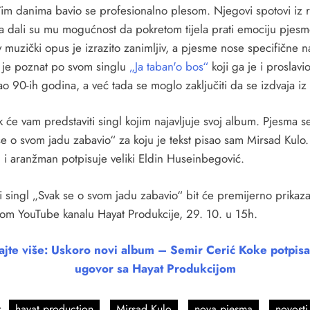
im danima bavio se profesionalno plesom. Njegovi spotovi iz r
a dali su mu mogućnost da pokretom tijela prati emociju pjesm
muzički opus je izrazito zanimljiv, a pjesme nose specifične n
i je poznat po svom singlu
„Ja taban'o bos“
koji ga je i proslavi
ao 90-ih godina, a već tada se moglo zaključiti da se izdvaja iz
 će vam predstaviti singl kojim najavljuje svoj album. Pjesma s
se o svom jadu zabavio“ za koju je tekst pisao sam Mirsad Kulo.
 i aranžman potpisuje veliki Eldin Huseinbegović.
i singl „Svak se o svom jadu zabavio“ bit će premijerno prikaz
om YouTube kanalu Hayat Produkcije, 29. 10. u 15h.
tajte više: Uskoro novi album – Semir Cerić Koke potpisa
ugovor sa Hayat Produkcijom
:
hayat production
Mirsad Kulo
nova pjesma
novosti