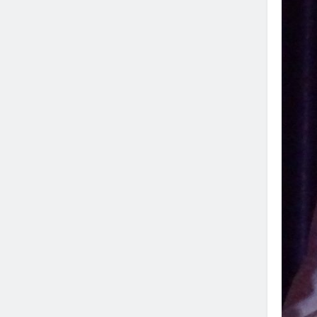
Asim Brkan Nakon Operacije Src
Gostovao I Zapjevao Uživo
3 Sedmice Ago
„Do Zvijezda“: Nova Ljubavna Priča Dine Dž
1 Mjesec Ago
Muriz Kurudžija: “Publika Me Vratila Pjesm
Koje Nikada Nije Zaboravila”
1 Mjesec Ago
Nedim Šestić Objavio Novu Pjesmu “Bosna I
Hercegovina” U Saradnji Sa Horom OŠ “Um
Čuvidina”
1 Mjesec Ago
Grupa Retro Predstavila Novi Singl „Ti Znaš“
1 Mjesec Ago
Dejana Hršum Predstavila Novi Singl „Zagrl