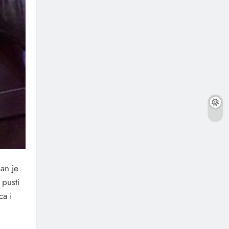
nan je
 pusti
ca i