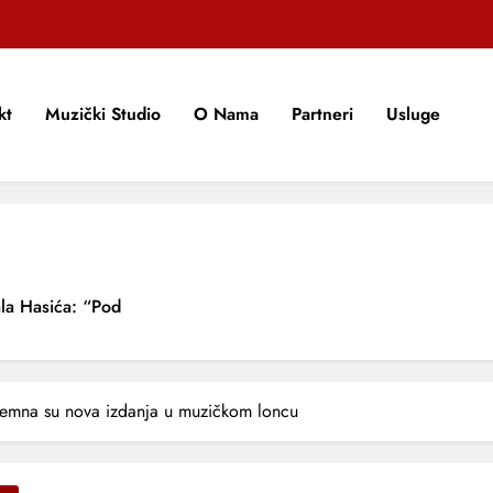
kt
Muzički Studio
O Nama
Partneri
Usluge
la Hasića: “Pod
NOVU PJESMU “U
emna su nova izdanja u muzičkom loncu
ADA O VJERNOSTI,
 MIJENJA
 Emociju U Novoj