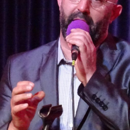
a Prvi Put
ihića
ama
ihana
i Me“