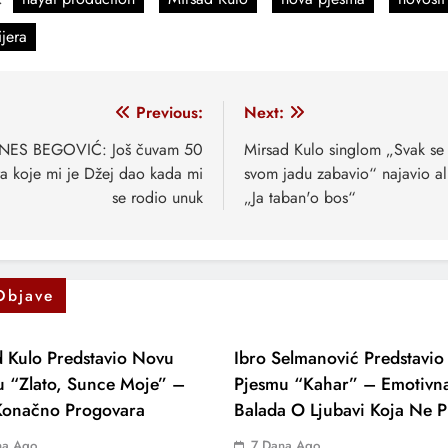
jera
vigacija
Previous:
Next:
anaka
NES BEGOVIĆ: Još čuvam 50
Mirsad Kulo singlom „Svak se
a koje mi je Džej dao kada mi
svom jadu zabavio“ najavio a
se rodio unuk
„Ja taban'o bos“
Objave
 Kulo Predstavio Novu
Ibro Selmanović Predstavi
u “Zlato, Sunce Moje” –
Pjesmu “Kahar” – Emotivn
 Konačno Progovara
Balada O Ljubavi Koja Ne P
na Ago
7 Dana Ago