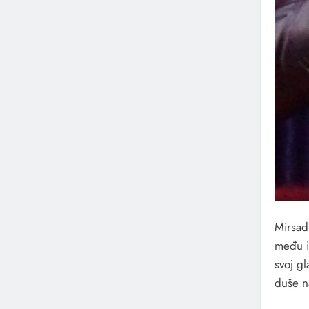
Mirsad 
među i
svoj g
duše n