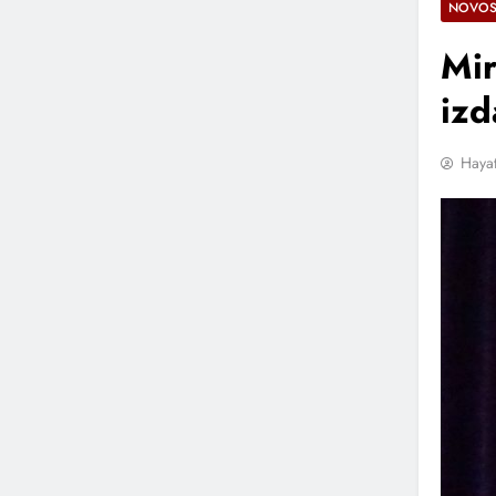
NOVOS
Pjesmi ‘Pogledaj Me’
2 Godine Ago
Mir
“Zemljo Mila” – Pjesma Koja Sla
izd
Domovine
2 Sedmice Ago
Hayat
Fazla, Nina Petković I Bh. Muzič
Nagrađene Pjesme „Usne Od 
2 Sedmice Ago
Nikola Rokvić 13. Marta 2027. S
Turnejom “Susret”
2 Sedmice Ago
„Stakleni Grad“ Objavio Bendov
„Tebe Sanjati“
3 Sedmice Ago
NIHAD ALIBEGOVIĆ PREDSTAV
“1000 NOĆI”
3 Sedmice Ago