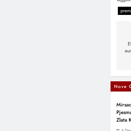
premi
Na
čl
E
eur
Nove 
Mirsad
Pjesm
Zlata
6 Da