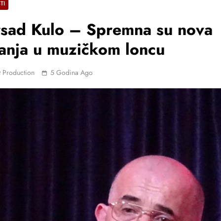
TI
sad Kulo – Spremna su nova
vi Ljepotu I Snagu
anja u muzičkom loncu
 Production
5 Godina Ago
ka Ekipa Iza
Meda“
tiže U Skenderiju S
ski Spot Za Pjesmu
LJA NOVU PJESMU