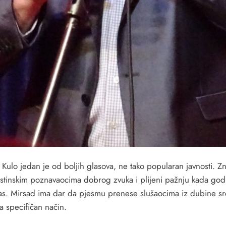
Kulo jedan je od boljih glasova, ne tako popularan javnosti. Z
stinskim poznavaocima dobrog zvuka i plijeni pažnju kada god
las. Mirsad ima dar da pjesmu prenese slušaocima iz dubine sr
a specifičan način.