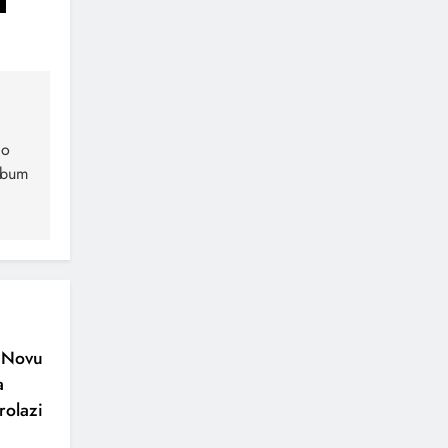
 o
lbum
o Novu
a
rolazi