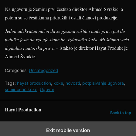
Na ugovoru je Semiru prvi čestitao direktor Ahmed Švrakić, a
potom su se čestitkama pridružili i ostali članovi produkcije.
Jedini adekvatan način da se pjesma zaštiti i nađe pravi put do
publike jeste da iza nje stane bh. izdavačka kuća. Mi štitimo vaša
digitalna i autorska prava
– istakao je direktor Hayat Produkcije
Ahmed Švrakić.
Categories:
Uncategorized
Tags:
hayat production
,
koke
,
novosti
,
potpisivanje ugovora
,
semir cerić koke
,
Ugovor
Hayat Production
Back to top
Exit mobile version