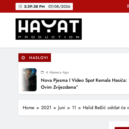
Skip
B
3:39:39 PM
07/08/2026
to
content
DJEČIJI H
Muhamed Fa
Hayat Production
Promocija domaće muzike
B
NASLOVI
4 Mjeseca Ago
DJEČIJI H
Nova Pjesma I Video Spot Kemala Hasića: “P
Ovim Zvijezdama”
Home
2021
Juni
11
Halid Bešlić održat će ve