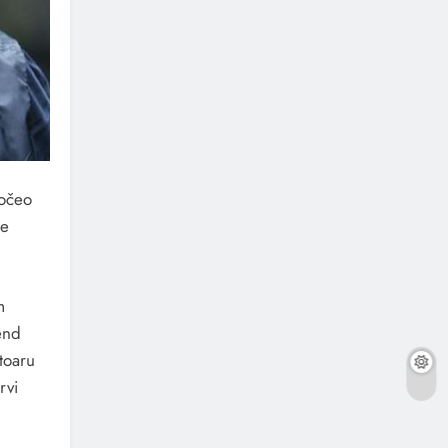
počeo
že
m
end
toaru
rvi