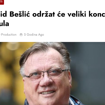
TI
id Bešlić održat će veliki konc
jula
 Production
5 Godina Ago