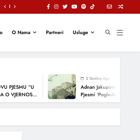
io
O Nama
Partneri
Usluge
2 Godine Ago
 PJESMU “U
Adnan Jakupović Donosi Snaž
 VJERNOSTI,
Pjesmi ‘Pogledaj Me’
JA