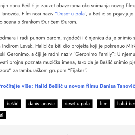
dnjih dana Bešlić je zauzet obavezama oko snimanja novog film
 Tanovića. Film nosi naziv
“Deset u pola”
, a Bešlić se pojavljuje
ko scena s Brankom Đurićem Đurom.
odmara i radi punom parom, svjedoči i činjenica da je snimio 
 Indirom Levak. Halid će biti dio projekta koji je pokrenuo Mir
ski Geronimo, a čiji je radni naziv “Geronimo Family”: U njem
ovati brojna poznata muzička imena, tako da je Bešlić snimio p
 zora” za tamburaškom grupom “Fijaker”.
ročitajte više: Halid Bešlić u novom filmu Danisa Tanovi
:
bešlić
danis tanovic
deset u pola
film
halid bes
ti