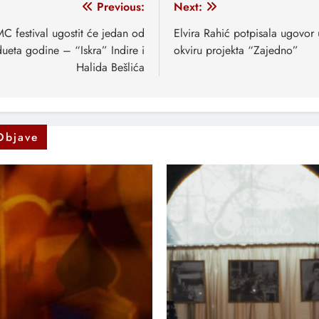
vigacija
Previous:
Next:
anaka
C festival ugostit će jedan od
Elvira Rahić potpisala ugovor 
dueta godine – “Iskra” Indire i
okviru projekta “Zajedno”
Halida Bešlića
Objave