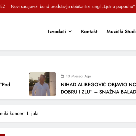
EZ – Novi sarajevski bend predstavlja debitantski singl „Ljetno popodne“
Brat i sestra, Biljana i Tedi Zeroski, predstavljaju novu pjesmu „Sreća je“
Izvođači
Kontakt
Muzički Stud
OR SUNCOKRETI KROZ PJESMU POZVALI MALIŠANE NA DOBRE NAVIKE
zlagić Fazla predstavlja pjesmu “Lejla” iz mjuzikla Travnik je voljeti lako
EZ – Novi sarajevski bend predstavlja debitantski singl „Ljetno popodne“
Brat i sestra, Biljana i Tedi Zeroski, predstavljaju novu pjesmu „Sreća je“
10 Mjeseci Ago
OR SUNCOKRETI KROZ PJESMU POZVALI MALIŠANE NA DOBRE NAVIKE
od
NIHAD ALIBEGOVIĆ OBJAVIO NOVU
DOBRU I ZLU” – SNAŽNA BALADA O
LJUBAVI I VREMENU KOJE NAS MIJEN
liki koncert 1. jula