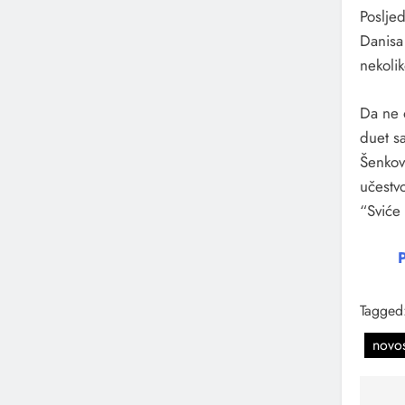
Poslje
Danisa
nekoli
Da ne 
duet sa
Šenkov
učestv
“Sviće
P
Tagged
novos