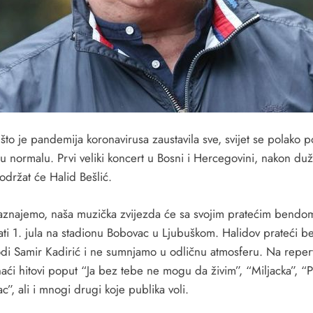
što je pandemija koronavirusa zaustavila sve, svijet se polako 
 u normalu. Prvi veliki koncert u Bosni i Hercegovini, nakon du
održat će Halid Bešlić.
aznajemo, naša muzička zvijezda će sa svojim pratećim bendo
ati 1. jula na stadionu Bobovac u Ljubuškom. Halidov prateći b
di Samir Kadirić i ne sumnjamo u odličnu atmosferu. Na reper
aći hitovi poput “Ja bez tebe ne mogu da živim”, “Miljacka”, “P
c”, ali i mnogi drugi koje publika voli.