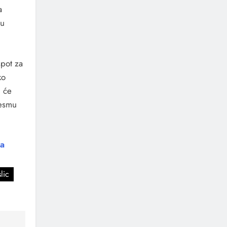
a
 u
spot za
ko
u će
jesmu
ća
lic