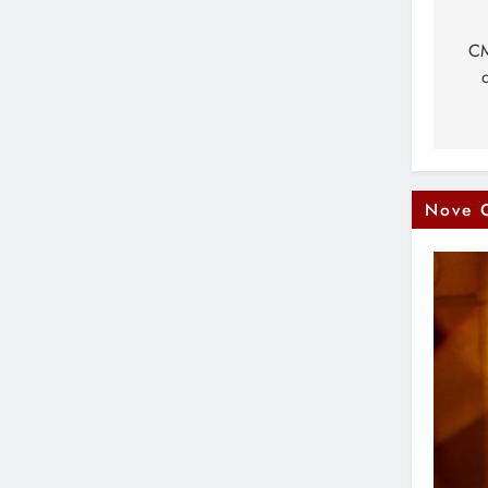
Na
čl
CM
Nove 