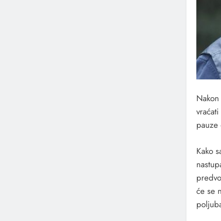
Nakon 
vraćati
pauze 
Kako s
nastup
predvo
će se n
poljuba