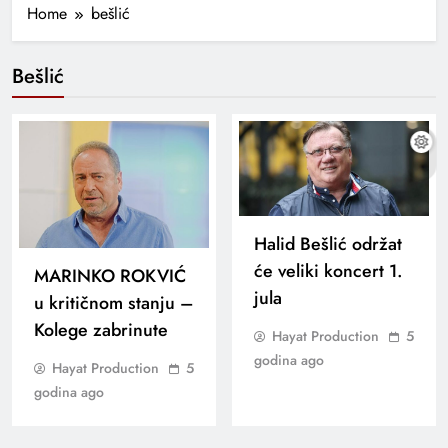
Home
bešlić
Bešlić
Halid Bešlić održat
će veliki koncert 1.
MARINKO ROKVIĆ
jula
u kritičnom stanju –
Kolege zabrinute
Hayat Production
5
godina ago
Hayat Production
5
godina ago