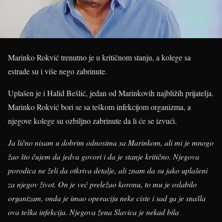
Marinko Rokvić trenutno je u kritičnom stanju, a kolege sa
estrade su i više nego zabrinute.
Uplašen je i Halid Bešlić, jedan od Marinkovih najbližih prijatelja.
Marinko Rokvić bori se sa teškom infekcijom organizma, a
njegove kolege su ozbiljno zabrinute da li će se izvući.
Ja lično nisam u dobrim odnosima sa Marinkom, ali mi je mnogo
žao što čujem da jedva govori i da je stanje kritično. Njegova
porodica ne želi da otkriva detalje, ali znam da su jako uplašeni
za njegov život. On je već preležao koronu, to mu je oslabilo
organizam, onda je imao operaciju neke ciste i sad ga je snašla
ova teška infekcija. Njegova žena Slavica je nekad bila