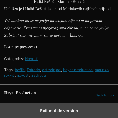
Halid Bešlić i Marinko Rokvić
Uplašen je i Halid Bešlić, jedan od Marinkovih najbližih prijatelja.
Već danima mi se ne javlja na telefon, nije mi ni na poruku
odgovorio. Zvao sam i njegovog sina Nikolu, ni on se ne javlja.
Zabrinut sam, ne znam šta se dešava
– kaže on.
Izvor: (express/svet)
Categories:
Novosti
Tags:
bešlić
,
Estrada
,
estradnjaci
,
hayat production
,
marinko
rokvić
,
novosti
,
zadruga
Hayat Production
Back to top
Exit mobile version