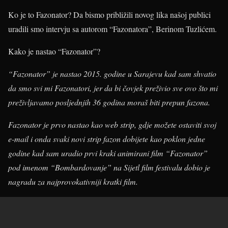
Ko je to Fazonator? Da bismo približili novog lika našoj publici
uradili smo intervju sa autorom “Fazonatora”, Berinom Tuzlićem.
Kako je nastao “Fazonator”?
“Fazonator” je nastao 2015. godine u Sarajevu kad sam shvatio
da smo svi mi Fazonatori, jer da bi čovjek preživio sve ovo što mi
preživljavamo posljednjih 36 godina moraš biti prepun fazona.
Fazonator je prvo nastao kao web strip, gdje možete ostaviti svoj
e-mail i onda svaki novi strip fazon dobijete kao poklon jedne
godine kad sam uradio prvi kraki animirani film “Fazonator”
pod imenom “Bombardovanje” na Sijetl film festivalu dobio je
nagradu za najprovokativniji kratki film.