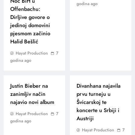
Noć BiH u
godina ago
Offenbachu:
Dirljive govore o
jedinoj domovini
pjesmom začinio
Halid Bešlić
Hayat Production
7
godina ago
Justin Bieber na
Divanhana najavila
zanimljiv način
prvu turneju u
najavio novi album
Švicarskoj te
koncerte u Srbiji i
Hayat Production
7
Austriji
godina ago
Hayat Production
7