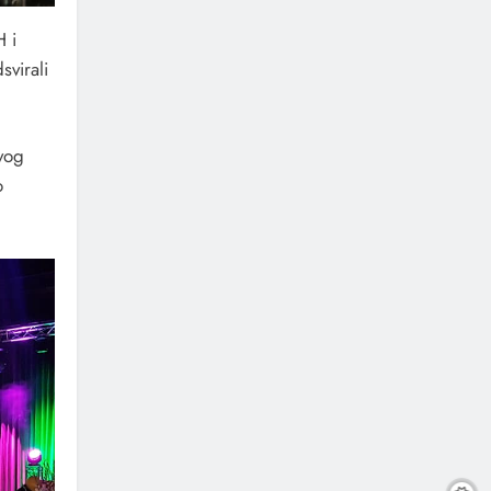
H i
svirali
vog
o