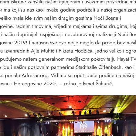
 nam iskrene zahvale našim cjenjenim i uvaženim privrednicima
ima koji su nas kao i svake godine podržali u našoj organizacij
veliko hvala ide svim našim dragim gostima Noći Bosne i
ovine, radnim timovima, vrijedim majkama i svima drugima, koj
ji način doprinijeli uspješnoj i nezaboravnoj realizaciji Noći Bo
ovine 2019! I naravno sve ovo neije moglo da prođe bez naši
lja izvanrednih Ajle Muhić i Fikreta Hodžića. Jedno veliko i og
upućujemo našem generalnom medijskom pokrovitelju Hayat TV.
e idu i našim poslovnim partnerima Stadthalle Offenbach, kao i
ss portalu Adresar.org. Vidimo se opet iduće godine na našoj i
osne i Hercegovine 2020. – rekao je Ismet Šahurić.