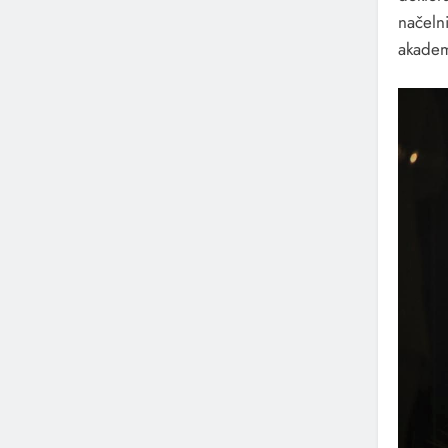
načeln
akadem