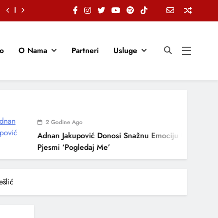
io
O Nama
Partneri
Usluge
2 Godine Ago
Adnan Jakupović Donosi Snažnu Emociju U Novoj
Pjesmi ‘Pogledaj Me’
šlić