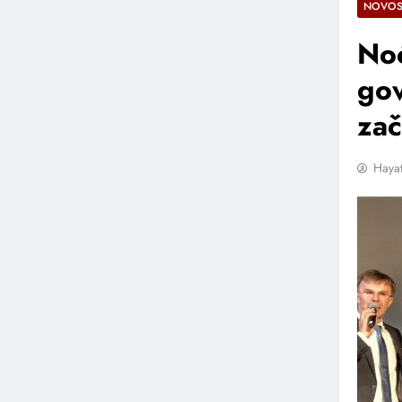
NOVOS
Noć
gov
zač
Hayat