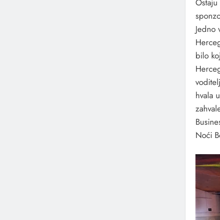
Ostaju
sponzor
Jedno 
Herceg
bilo ko
Herceg
vodite
hvala 
zahval
Busine
Noći B