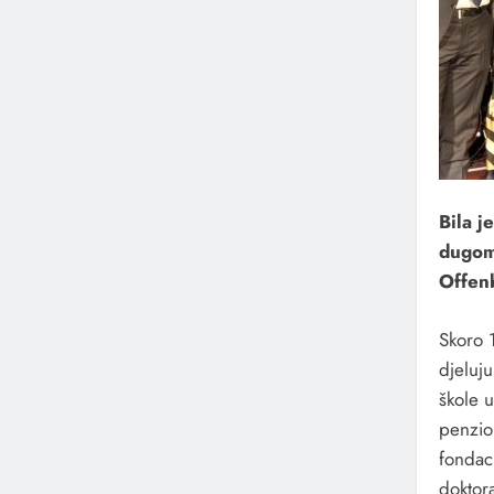
Bila j
dugom
Offen
Skoro 1
djeluju
škole 
penzio
fondac
doktora