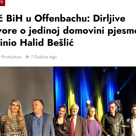
TI
 BiH u Offenbachu: Dirljive
ore o jedinoj domovini pjes
inio Halid Bešlić
 Production
7 Godina Ago