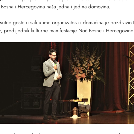
 Bosna i Hercegovina naša jedna i jedina domovina.
isutne goste u sali u ime organizatora i domaćina je pozdravio 
ć, predsjednik kulturne manifestacije Noć Bosne i Hercegovine