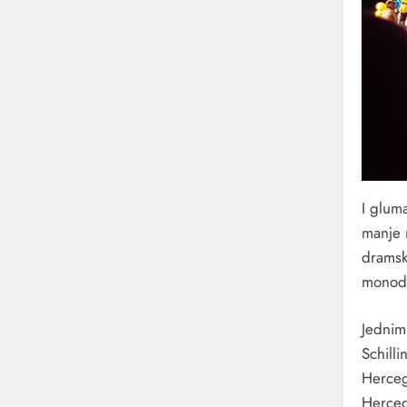
I gluma
manje 
dramska
monodr
Jednim
Schilli
Herceg
Herceg