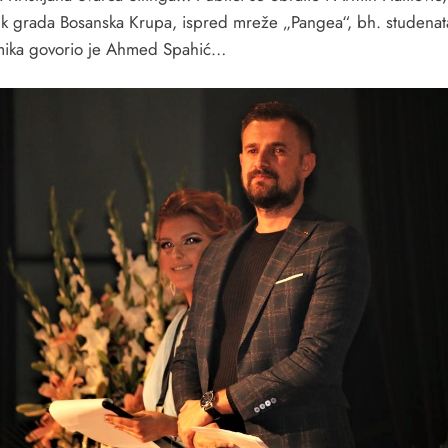
ik grada Bosanska Krupa, ispred mreže „Pangea“, bh. studenat
ika govorio je Ahmed Spahić…