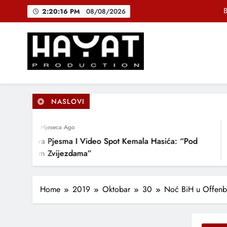
Skip
B
2:20:17 PM
08/08/2026
to
content
DJEČIJI H
Muhamed Fa
Hayat Production
Promocija domaće muzike
B
NASLOVI
4 Mjeseca Ago
10
DJEČIJI H
Nova Pjesma I Video Spot Kemala Hasića: “Pod
NIH
Ovim Zvijezdama”
DOB
LJU
Home
2019
Oktobar
30
Noć BiH u Offenba