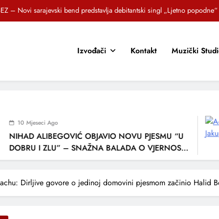
EZ – Novi sarajevski bend predstavlja debitantski singl „Ljetno popodne“
Brat i sestra, Biljana i Tedi Zeroski, predstavljaju novu pjesmu „Sreća je“
OR SUNCOKRETI KROZ PJESMU POZVALI MALIŠANE NA DOBRE NAVIKE
Izvođači
Kontakt
Muzički Stud
zlagić Fazla predstavlja pjesmu “Lejla” iz mjuzikla Travnik je voljeti lako
EZ – Novi sarajevski bend predstavlja debitantski singl „Ljetno popodne“
Brat i sestra, Biljana i Tedi Zeroski, predstavljaju novu pjesmu „Sreća je“
 Mjeseci Ago
OR SUNCOKRETI KROZ PJESMU POZVALI MALIŠANE NA DOBRE NAVIKE
AD ALIBEGOVIĆ OBJAVIO NOVU PJESMU “U
RU I ZLU” – SNAŽNA BALADA O VJERNOSTI,
BAVI I VREMENU KOJE NAS MIJENJA
chu: Dirljive govore o jedinoj domovini pjesmom začinio Halid Be