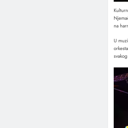
Kultur
Njemač
na harm
U muzi
orkest
svakog