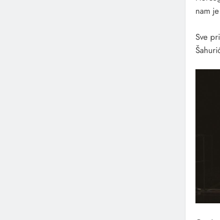
nam je
Sve pr
Šahuri