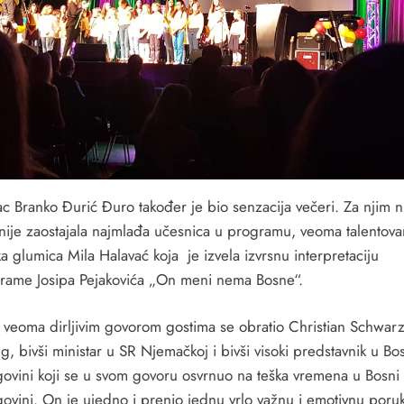
c Branko Đurić Đuro također je bio senzacija večeri. Za njim n
nije zaostajala najmlađa učesnica u programu, veoma talentov
 glumica Mila Halavać koja je izvela izvrsnu interpretaciju
ame Josipa Pejakovića „On meni nema Bosne“.
 veoma dirljivim govorom gostima se obratio Christian Schwarz
ng, bivši ministar u SR Njemačkoj i bivši visoki predstavnik u Bos
ovini koji se u svom govoru osvrnuo na teška vremena u Bosni 
ovini. On je ujedno i prenio jednu vrlo važnu i emotivnu poru