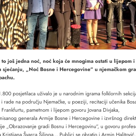
e to još jedna noć, noć koja će mnogima ostati u lijepom i
 sjećanju, „Noć Bosne i Hercegovine“ u njemačkom gr
bachu.
.800 posjetilaca uživalo je u narodnim igrama folklornih sekcij
 i rade na području Njemačke, u poeziji, recitaciji učenika Bos
u Frankfurtu, pametnom i lijepom govoru Jovana Divjaka,
nisanog generala Armije Bosne i Hercegovine i izvršnog direk
ije „Obrazovanje gradi Bosnu i Hercegovinu“, u govoru profes
 Kristijana Švarca Šilinga… Publici se obratio i Armin Halitović,