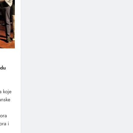
adu
a koje
anske
tora
ora i