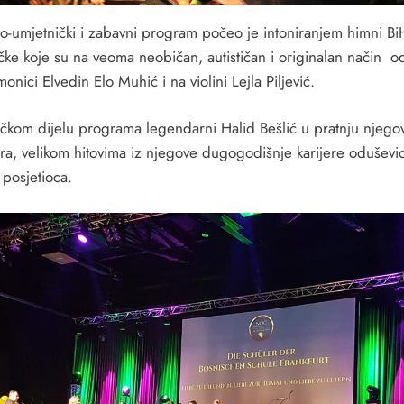
no-umjetnički i zabavni program počeo je intoniranjem himni Bi
ke koje su na veoma neobičan, autističan i originalan način od
onici Elvedin Elo Muhić i na violini Lejla Piljević.
čkom dijelu programa legendarni Halid Bešlić u pratnju njego
ara, velikom hitovima iz njegove dugogodišnje karijere oduševi
 posjetioca.