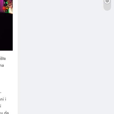
išta
ana
-
ni i
i
ku da