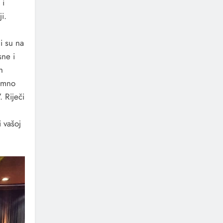
 i
i.
i su na
sne i
h
romno
 Riječi
 vašoj